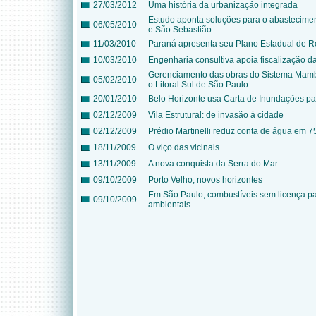
27/03/2012
Uma história da urbanização integrada
Estudo aponta soluções para o abastecim
06/05/2010
e São Sebastião
11/03/2010
Paraná apresenta seu Plano Estadual de R
10/03/2010
Engenharia consultiva apoia fiscalização da
Gerenciamento das obras do Sistema Mamb
05/02/2010
o Litoral Sul de São Paulo
20/01/2010
Belo Horizonte usa Carta de Inundações p
02/12/2009
Vila Estrutural: de invasão à cidade
02/12/2009
Prédio Martinelli reduz conta de água em 
18/11/2009
O viço das vicinais
13/11/2009
A nova conquista da Serra do Mar
09/10/2009
Porto Velho, novos horizontes
Em São Paulo, combustíveis sem licença pa
09/10/2009
ambientais