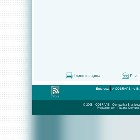
Imprimir página
Envia
|
Empresa
A COBRAPE no Bra
© 2008 - COBRAPE - Companhia Brasileira d
Produzido por - Plátano Comunic