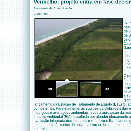
Vermelho: projeto entra em fase decisi
Assessoria de Comunicação
26/01/2026
A un
bási
de v
de S
os o
Cata
San
cont
dese
esgo
loca
Flor
O pr
fina
dos 
sist
cole
elev
técn
lançamento da Estação de Tratamento de Esgoto (ETE) foi a
competentes. Paralelamente, as equipes da Cobrape estão e
medições e avaliações ambientais, após a aprovação da met
Impacto Ambiental (EIA), escolhida por atender plenamente às
avaliação integrada dos impactos e viabilizar o licenciamen
alinhando-se às metas de universalização do saneamento bá
naturais.