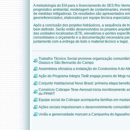
A metodologia do EIA para o licenciamento do SES Rio Vermel
prognóstico ambiental, modelagem de contaminantes, inventár
de medidas mitigadoras. Os resultados são apresentados em 
georreferenciados, elaborados por equipe técnica especiali
Após a conclusão dos projetos hidráulicos, a sequência de
bem definido. Serão então desenvolvidos os projetos arquitetô
das unidades localizadas (ETE, elevatórias e pontos específ
consolidados o orçamento e a documentação necessária para
juntamente com a entrega de todo o material técnico e legal.
Trabalho Técnico Social promove organização comunitár
Osasco e São Bernardo do Campo
Assembleia oficializa a instalação do Condomínio A do Alt
Ação do Programa Integra Tietê engaja jovens de Mogi n
Conjunto Habitacional Novo Brasil: primeira etapa benefic
Consórcio Cobrape-Tese-Aerosat inicia monitoramento am
do PPART
Equipe social da Cobrape acompanha famílias em mudanç
Ações sociais impulsionam o desenvolvimento comunitário 
União e generosidade marcam a Campanha do Agasalho