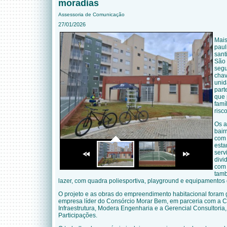
moradias
Assessoria de Comunicação
27/01/2026
Mais
paul
sant
São 
segu
chav
unid
part
que 
famí
risc
Os a
bair
com 
esta
serv
divi
com 
tamb
lazer, com quadra poliesportiva, playground e equipamentos d
O projeto e as obras do empreendimento habitacional foram
empresa líder do Consórcio Morar Bem, em parceria com a 
Infraestrutura, Modera Engenharia e a Gerencial Consultori
Participações.