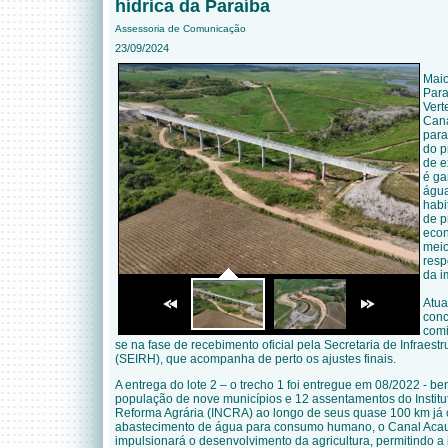
hídrica da Paraíba
Assessoria de Comunicação
23/09/2024
Maio
Para
Vert
Cana
para
do p
de e
é ga
água
habi
de p
econ
meio
resp
da i
Atua
conc
comi
se na fase de recebimento oficial pela Secretaria de Infraest
(SEIRH), que acompanha de perto os ajustes finais.
A entrega do lote 2 – o trecho 1 foi entregue em 08/2022 - be
população de nove municípios e 12 assentamentos do Institu
Reforma Agrária (INCRA) ao longo de seus quase 100 km já c
abastecimento de água para consumo humano, o Canal Aca
impulsionará o desenvolvimento da agricultura, permitindo a 