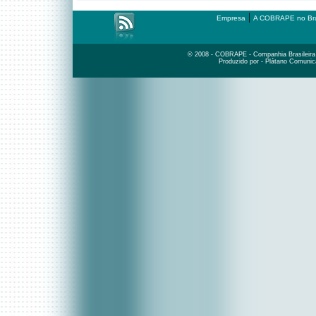
|
Empresa
A COBRAPE no Bra
© 2008 - COBRAPE - Companhia Brasileira d
Produzido por - Plátano Comunic