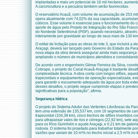
implantadas e mais um potencial de 16 mil hectares, aument
A carcinicultura e a pecuária também serão favorecidas.
O reservatório Acauã, com volume de acumulação de 253 mil
opera atualmente com 74,02% da sua capacidade, acumulan
cúbicos. Esse volume é essencial para o funcionamento do c
aporte de água pelo Projeto de Integração do Rio São Franc
do Nordeste Setentrional (PISF), quando necessário, através 
inteiramente por gravidade ao longo de seus mais de 130 k
O edital de licitação para as obras do lote 3, que incluirá a d
Araçagi, deverá ser lançado pelo Governo do Estado da Para
nova etapa da obra deverá assegurar ainda mais segurança h
ampliando o número de municípios atendidos e consolidand
De acordo com o engenheiro Gilmar Ferreira da Silva, coord
Cobrape, o projeto do Canal Acauã-Araçagi é bastante desaf
complexidade técnica. A obra conta com longos sifões, aqued
trapezoidais e equipamentos de operação especializada, exi
para garantir o escoamento adequado da água por toda exte
desses desafios, o projeto segue cumprindo etapas e prestes
significativas para a população”, afirma.
Segurança hídrica
O projeto do Sistema Adutor das Vertentes Litorâneas da Pa
tem uma extensão de 135,537 km, com 16 segmentos de can
trapezoidal (104,39 km), cinco trechos de sifões invertidos c
para ultrapassar vales de rios e córregos (22,92 km), sete a
para os Rios Gurinhém e açude Araçagi, e 0,21 km de galerias
rodovia. O sistema foi projetado para trabalhar totalmente po
vazões que variam de 10 m³/s no trecho inicial a 2,5 m³/s no