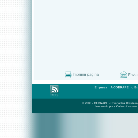
Imprimir página
Envia
|
Empresa
A COBRAPE no Bra
© 2008 - COBRAPE - Companhia Brasileira d
Produzido por - Plátano Comunic