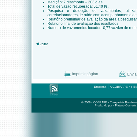
Medição: 7 dias/ponto – 203 dias.
Total de vazão recuperada: 51,40 l/s.
Pesquisa e detecção de vazamentos, utiliza
correlacionadores de ruído com acompanhamento de 
Relatório preliminar de avaliação da área a pesquisar
Relatório final de avaliação dos resultados.
Número de vazamentos locados: 0,77 vaz/km de rede
voltar
Imprimir página
Envia
|
Empresa
A COBRAPE no Bra
© 2008 - COBRAPE - Companhia Brasileira d
Produzido por - Plátano Comunic