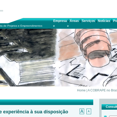
|
|
|
|
Empresa
Áreas
Serviços
Notícias
Po
ra de Projetos e Empreendimentos
Home
|
A COBRAPE no Bras
Consult
e experiência à sua disposição