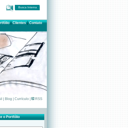
Busca Interna
|
|
rtfólio
Clientes
Contato
il
|
Blog
|
Currículo
|
RSS
e o Portfólio