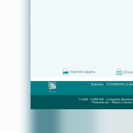
Imprimir página
Envia
|
Empresa
A COBRAPE no Bra
© 2008 - COBRAPE - Companhia Brasileira d
Produzido por - Plátano Comunic