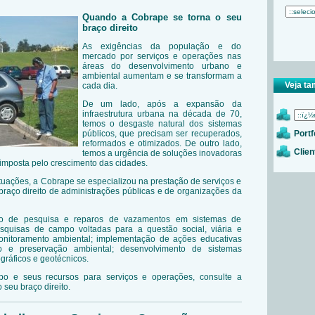
Quando a Cobrape se torna o seu
braço direito
As exigências da população e do
mercado por serviços e operações nas
áreas do desenvolvimento urbano e
ambiental aumentam e se transformam a
Veja t
cada dia.
De um lado, após a expansão da
infraestrutura urbana na década de 70,
temos o desgaste natural dos sistemas
públicos, que precisam ser recuperados,
Portf
reformados e otimizados. De outro lado,
Clien
temos a urgência de soluções inovadoras
imposta pelo crescimento das cidades.
ituações, a Cobrape se especializou na prestação de serviços e
raço direito de administrações públicas e de organizações da
io de pesquisa e reparos de vazamentos em sistemas de
squisas de campo voltadas para a questão social, viária e
monitoramento ambiental; implementação de ações educativas
 e preservação ambiental; desenvolvimento de sistemas
ográficos e geotécnicos.
po e seus recursos para serviços e operações, consulte a
 seu braço direito.