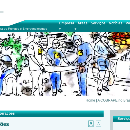
|
|
|
|
Empresa
Áreas
Serviços
Notícias
Po
ra de Projetos e Empreendimentos
Home
|
A COBRAPE no Bras
Operações
Serviç
ções