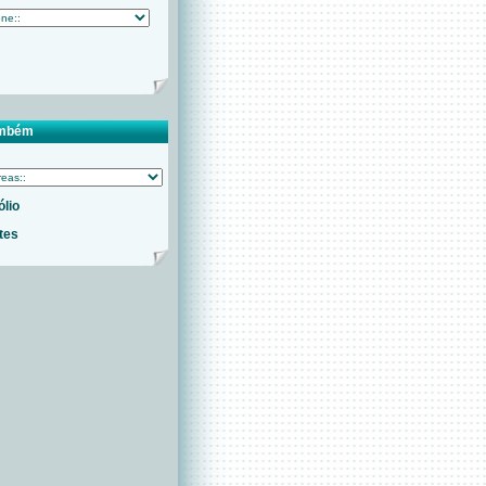
ambém
ólio
tes