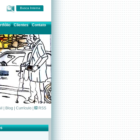
Busca Interna
|
|
rtfólio
Clientes
Contato
il
|
Blog
|
Currículo
|
RSS
os