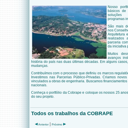
Nosso portf
básicos de
soluções 
programas in
São mais de
nos Conselh
Arquitetura 
realizados
parceria com
da iniciativa 
Muitos des
avanços ins
história do país nas duas últimas décadas. Em alguns casos
mudanças.
Contribuímos com o processo que definiu os marcos regulató
Investimos nas Parcerias Público-Privadas. Criamos novos 
vinculados a obras de engenharia. Buscamos financiamentos 
nacionais.
Conheça o portfólio da Cobrape e coloque os nossos 25 anos
do seu projeto.
Todos os trabalhos da COBRAPE