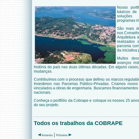
Nosso portf
básicos de
soluções 
programas in
São mais de
nos Conselh
Arquitetura 
realizados
parceria com
da iniciativa 
Muitos des
avanços ins
história do país nas duas últimas décadas. Em alguns casos
mudanças.
Contribuímos com o processo que definiu os marcos regulató
Investimos nas Parcerias Público-Privadas. Criamos novos 
vinculados a obras de engenharia. Buscamos financiamentos 
nacionais.
Conheça o portfólio da Cobrape e coloque os nossos 25 anos
do seu projeto.
Todos os trabalhos da COBRAPE