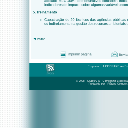
adotado:
cash-flow
e demonstrativos contábeis, indic
indicadores de impacto sobre algumas variáveis eco
5. Treinamento
Capacitação de 20 técnicos das agências públicas e
ou indiretamente na gestão dos recursos ambientais d
voltar
Imprimir página
Envia
|
Empresa
A COBRAPE no Bra
© 2008 - COBRAPE - Companhia Brasileira d
Produzido por - Plátano Comunic