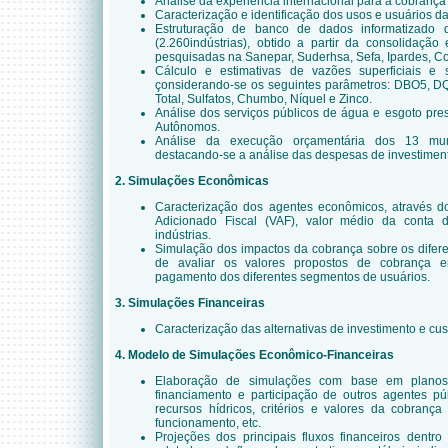
Análise da experiência internacional para a cobrança
Caracterização e identificação dos usos e usuários d
Estruturação de banco de dados informatizado
(2.260indústrias), obtido a partir da consolidação
pesquisadas na Sanepar, Suderhsa, Sefa, Ipardes, Co
Cálculo e estimativas de vazões superficiais e 
çonsiderando-se os seguintes parâmetros: DBO5, DQ
Total, Sulfatos, Chumbo, Níquel e Zinco.
Análise dos serviços públicos de água e esgoto pre
Autônomos.
Análise da execução orçamentária dos 13 mun
destacando-se a análise das despesas de investiment
2. Simulações Econômicas
Caracterização dos agentes econômicos, através do
Adicionado Fiscal (VAF), valor médio da conta
indústrias.
Simulação dos impactos da cobrança sobre os difer
de avaliar os valores propostos de cobrança 
pagamento dos diferentes segmentos de usuários.
3. Simulações Financeiras
Caracterização
das alternativas de investimento e cus
4. Modelo de Simulações Econômico-Financeiras
Elaboração de simulações com base em planos 
financiamento e participação de outros agentes pú
recursos hídricos, critérios e valores da cobranç
funcionamento, etc.
Projeções dos principais fluxos financeiros dentr