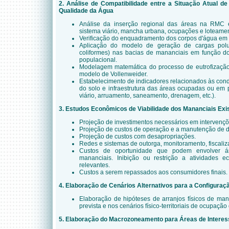
2. Análise de Compatibilidade entre a Situação Atual 
Qualidade da Água
Análise da inserção regional das áreas na RMC
sistema viário, mancha urbana, ocupações e loteamen
Verificação do enquadramento dos corpos d'água em 
Aplicação do modelo de geração de cargas polui
coliformes) nas bacias de mananciais em função do
populacional.
Modelagem matemática do processo de eutrofização 
modelo de Vollenweider.
Estabelecimento de indicadores relacionados às con
do solo e infraestrutura das áreas ocupadas ou em
viário, arruamento, saneamento, drenagem, etc.).
3. Estudos Econômicos de Viabilidade dos Mananciais Exi
Projeção de investimentos necessários em intervençõe
Projeção de custos de operação e a manutenção de di
Projeção de custos com desapropriações.
Redes e sistemas de outorga, monitoramento, fiscaliz
Custos de oportunidade que podem envolver ár
mananciais. Inibição ou restrição a atividades e
relevantes.
Custos a serem repassados aos consumidores finais.
4. Elaboração de Cenários Alternativos para a Configura
Elaboração de hipóteses de arranjos físicos de m
prevista e nos cenários físico-territoriais de ocupação
5. Elaboração do Macrozoneamento para Áreas de Interes