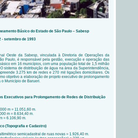
neamento Básico do Estado de São Paulo – Sabesp
2 - setembro de 1993
nal Oeste da Sabesp, vinculada à Diretoria de Operações da
ão Paulo, é responsável pela gestão, execução e operação das
básico em 16 municípios, com uma população total de 1,5 milhão
 O sistema de distribuição de água na área da Superintendência,
preende 3.275 km de redes e 270 mil ligações domiciliares. Os
omo objetivo a elaboração de projeto executivo de prolongamento
a o Município de Barueri.
os Executivos para Prolongamento de Redes de Distribuição
.000 m = 11.051,60 m.
.000 m = 8.634,40 m.
 m = 6.106,90 m.
co (Topografia e Cadastro)
ltimétrico semicadastral de ruas novas = 1.926,40 m.