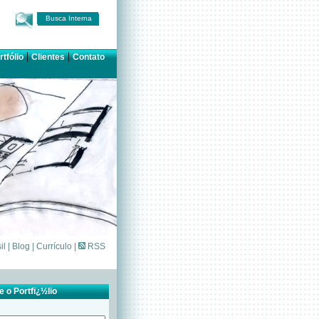
Busca Interna
|
|
rtfólio
Clientes
Contato
il
|
Blog
|
Currículo
|
RSS
 o Portfï¿½lio