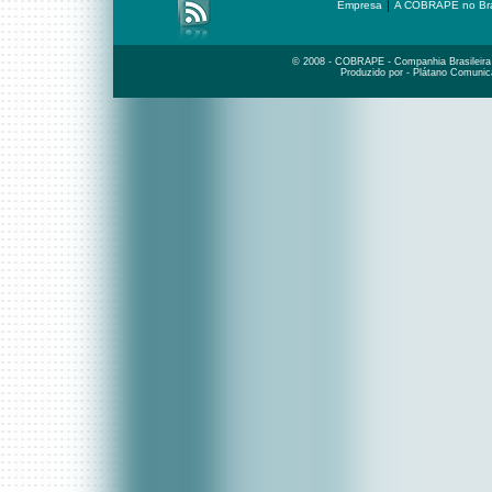
|
Empresa
A COBRAPE no Bra
© 2008 - COBRAPE - Companhia Brasileira d
Produzido por - Plátano Comunic