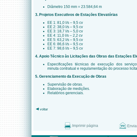
Diâmetro 150 mm = 23.584,64 m
3. Projetos Executivos de Estações Elevatórias
EE 1: 81,0 l/s – 9,5 cv
EE 2: 38,0 l/s – 9,5 cv
EE 3: 18,7 l/s – 5,0 cv
EE 4: 11,0 l/s – 2,2 cv
EE 5: 63,2 l/s – 9,5 cv
EE 6: 86,6 l/s – 9,5 cv
EE 7: 98,6 l/s – 9,5 cv
4. Apoio Técnico às Licitações das Obras das Estações El
Especificações técnicas de execução dos serviço
minuta contratual e regulamentação do processo licita
5. Gerenciamento da Execução de Obras
Supervisão de obras.
Elaboração de medições.
Relatórios gerenciais.
voltar
Imprimir página
Envia