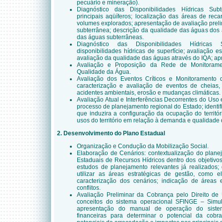
pecuário e mineração).
Diagnóstico das Disponibilidades Hídricas Subt
principais aqüíferos; localização das áreas de rec
volumes explorados; apresentação de avaliação prelim
subterrânea; descrição da qualidade das águas dos 
das águas subterrâneas.
Diagnóstico das Disponibilidades Hídricas Su
disponibilidades hídricas de superfície; avaliação e
avaliação da qualidade das águas através do IQA; ap
Avaliação e Proposição da Rede de Monitorame
Qualidade da Água.
Avaliação dos Eventos Críticos e Monitoramento 
caracterização e avaliação de eventos de cheias, 
acidentes ambientais, erosão e mudanças climáticas.
Avaliação Atual e Interferências Decorrentes do Uso
processo de planejamento regional do Estado; identif
que induzira a configuração da ocupação do territór
usos do território em relação à demanda e qualidade
2. Desenvolvimento do Plano Estadual
Organização e Condução da Mobilização Social.
Elaboração de Cenários: contextualização do plane
Estaduais de Recursos Hídricos dentro dos objetivo
estudos de planejamento relevantes já realizados;
utilizar as áreas estratégicas de gestão, como el
caracterização dos cenários; indicação de áreas 
conflitos.
Avaliação Preliminar da Cobrança pelo Direito de 
conceitos do sistema operacional SFINGE – Simul
apresentação do manual de operação do siste
financeiras para determinar o potencial da cobr