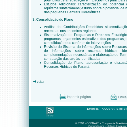
potenciais de arrecadação e impactos nos principais
Estudos Adicionais: caracterização do potencial
aqüíferos subterrâneos; estudo sobre o potencial de
das pequenas Centrais Hidrelétricas.
3.
C
onsolidação do
Plano
Análise das Contribuições Recebidas: sistematizaçã
recebidas nos encontros regionais.
Sistematização de Programas e Diretrizes Estratégi
programas; orçamentos estimativos dos programas, 
consolidação dos cenários de intervenções.
Revisão do Sistema de Informações sobre Recursos 
de informações sobre recursos hídricos; ide
complementações necessárias e elaboração de Termo
contratação das tarefas identificadas.
Consolidação do Plano: apresentação e discus
Recursos Hídricos do Paraná.
voltar
Imprimir página
Envia
|
Empresa
A COBRAPE no Bra
© 2008 - COBRAPE - Companhia Brasileira d
Produzido por - Plátano Comunic