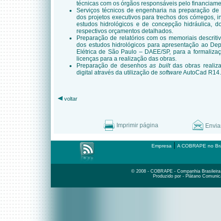
técnicas com os órgãos responsáveis pelo financiame
Serviços técnicos de engenharia na preparação de s
dos projetos executivos para trechos dos córregos, 
estudos hidrológicos e de concepção hidráulica, d
respectivos orçamentos detalhados.
Preparação de relatórios com os memoriais descriti
dos estudos hidrológicos para apresentação ao De
Elétrica de São Paulo – DAEE/SP, para a formaliza
licenças para a realização das obras.
Preparação de desenhos
as built
das obras realiz
digital através da utilização de
software
AutoCad R14.
voltar
Imprimir página
Envia
|
Empresa
A COBRAPE no Bra
© 2008 - COBRAPE - Companhia Brasileira d
Produzido por - Plátano Comunic