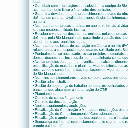
local.
• Contribuir com informações que subsidiem a equipe de Bi
acompanhamento físico e financeiro dos contratos;
• Garantir a devida entrega e preenchimento do diário da obr
definida em contrato, avaliando a consistência das informaçõ
na obra;
• Acompanhar empresas terceiras no que se refere às ativid
sob sua responsabilidade técnica;
• Receber e validar os documentos emitidos pelas empresas
definidos pela Bio-Manguinhos, garantindo a gestão dos doc
atendimento aos requisitos legais;
• Acompanhar os testes de aceitação em fábrica e no site (F
relacionados a sua especialidade quando solicitado pela Bi
• Pontualmente, se necessário, revisar projetos, memoriais d
demais documentos técnicos de maneira alinhada com a equ
• Avaliar projetos de engenharia verificando cálculos dimensi
especificação de materiais e planilhas visando otimizar os a
observando o cumprimento das legislações em vigor e padrõ
de Bio-Manguinhos;
• Aspectos complementares devem ser observados em todos
• Gestão administrativa
• Gestão de segurança do trabalho de todos os contratados
parceiras que abrangem a implantação do CTIE
• Planejamento
• Controle de custos / orçamento
• Controle da documentação
• Apoio a suprimentos / aquisições
• Fiscalização da Construção e Montagem (instalações eletr
• Fiscalização do Condicionamento / Comissionamento
• Fiscalização e apoio na partida dos equipamentos e instal
• Segurança patrimonial (gerenciamento deste segmento e r
próprio patrimônio)