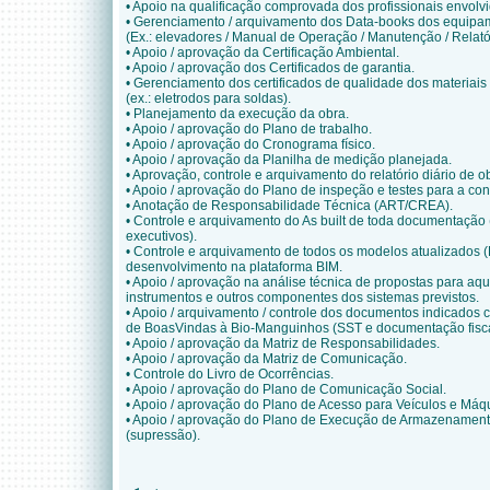
• Apoio na qualificação comprovada dos profissionais envolvi
• Gerenciamento / arquivamento dos Data-books dos equipam
(Ex.: elevadores / Manual de Operação / Manutenção / Relató
• Apoio / aprovação da Certificação Ambiental.
• Apoio / aprovação dos Certificados de garantia.
• Gerenciamento dos certificados de qualidade dos materiais
(ex.: eletrodos para soldas).
• Planejamento da execução da obra.
• Apoio / aprovação do Plano de trabalho.
• Apoio / aprovação do Cronograma físico.
• Apoio / aprovação da Planilha de medição planejada.
• Aprovação, controle e arquivamento do relatório diário de 
• Apoio / aprovação do Plano de inspeção e testes para a c
• Anotação de Responsabilidade Técnica (ART/CREA).
• Controle e arquivamento do As built de toda documentaçã
executivos).
• Controle e arquivamento de todos os modelos atualizados (
desenvolvimento na plataforma BIM.
• Apoio / aprovação na análise técnica de propostas para aq
instrumentos e outros componentes dos sistemas previstos.
• Apoio / arquivamento / controle dos documentos indicados
de BoasVindas à Bio-Manguinhos (SST e documentação fisca
• Apoio / aprovação da Matriz de Responsabilidades.
• Apoio / aprovação da Matriz de Comunicação.
• Controle do Livro de Ocorrências.
• Apoio / aprovação do Plano de Comunicação Social.
• Apoio / aprovação do Plano de Acesso para Veículos e Má
• Apoio / aprovação do Plano de Execução de Armazenamen
(supressão).