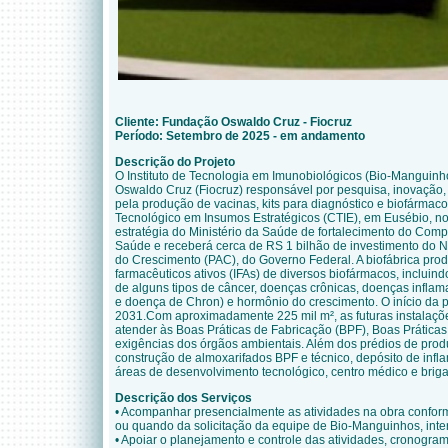
Cliente: Fundação Oswaldo Cruz - Fiocruz
Período: Setembro de 2025 - em andamento
Descrição do Projeto
O Instituto de Tecnologia em Imunobiológicos (Bio-Manguin
Oswaldo Cruz (Fiocruz) responsável por pesquisa, inovação,
pela produção de vacinas, kits para diagnóstico e biofármac
Tecnológico em Insumos Estratégicos (CTIE), em Eusébio, no
estratégia do Ministério da Saúde de fortalecimento do Comp
Saúde e receberá cerca de RS 1 bilhão de investimento do
do Crescimento (PAC), do Governo Federal. A biofábrica prod
farmacêuticos ativos (IFAs) de diversos biofármacos, inclui
de alguns tipos de câncer, doenças crônicas, doenças inflama
e doença de Chron) e hormônio do crescimento. O início da p
2031.Com aproximadamente 225 mil m², as futuras instalaçõ
atender às Boas Práticas de Fabricação (BPF), Boas Práticas
exigências dos órgãos ambientais. Além dos prédios de prod
construção de almoxarifados BPF e técnico, depósito de infla
áreas de desenvolvimento tecnológico, centro médico e brig
Descrição dos Serviços
• Acompanhar presencialmente as atividades na obra confo
ou quando da solicitação da equipe de Bio-Manguinhos, inte
• Apoiar o planejamento e controle das atividades, cronogr