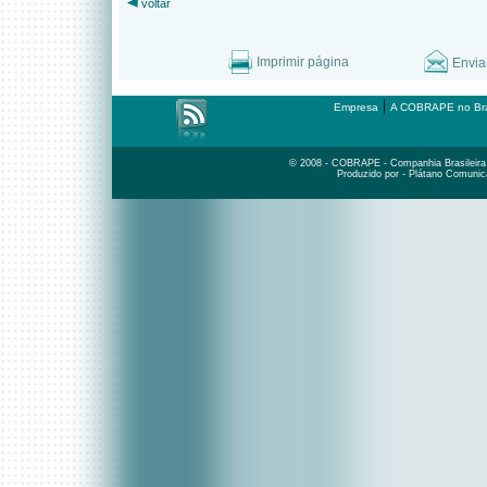
voltar
Imprimir página
Envia
|
Empresa
A COBRAPE no Bra
© 2008 - COBRAPE - Companhia Brasileira d
Produzido por - Plátano Comunic