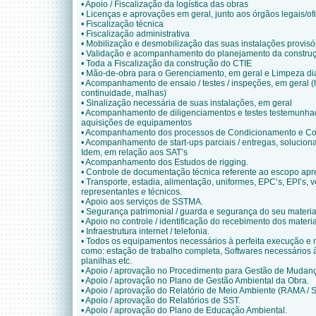
• Apoio / Fiscalização da logística das obras
• Licenças e aprovações em geral, junto aos órgãos legais/ofic
• Fiscalização técnica
• Fiscalização administrativa
• Mobilização e desmobilização das suas instalações provisó
• Validação e acompanhamento do planejamento da constr
• Toda a Fiscalização da construção do CTIE
• Mão-de-obra para o Gerenciamento, em geral e Limpeza diá
• Acompanhamento de ensaio / testes / inspeções, em geral (
continuidade, malhas)
• Sinalização necessária de suas instalações, em geral
• Acompanhamento de diligenciamentos e testes testemunhad
aquisições de equipamentos
• Acompanhamento dos processos de Condicionamento e Co
• Acompanhamento de start-ups parciais / entregas, solucio
Idem, em relação aos SAT’s
• Acompanhamento dos Estudos de rigging.
• Controle de documentação técnica referente ao escopo apr
• Transporte, estadia, alimentação, uniformes, EPC’s, EPI’s, v
representantes e técnicos.
• Apoio aos serviços de SSTMA.
• Segurança patrimonial / guarda e segurança do seu materia
• Apoio no controle / identificação do recebimento dos materi
• Infraestrutura internet / telefonia.
• Todos os equipamentos necessários à perfeita execução e 
como: estação de trabalho completa, Softwares necessários à
planilhas etc.
• Apoio / aprovação no Procedimento para Gestão de Mudança
• Apoio / aprovação no Plano de Gestão Ambiental da Obra.
• Apoio / aprovação do Relatório de Meio Ambiente (RAMA /
• Apoio / aprovação do Relatórios de SST.
• Apoio / aprovação do Plano de Educação Ambiental.