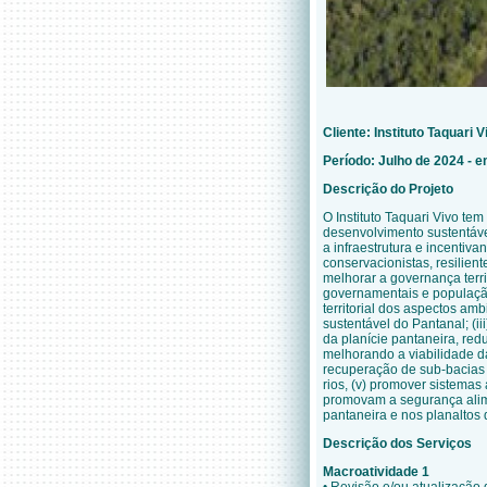
Cliente: Instituto Taquari V
Período: Julho de 2024 -
Descrição do Projeto
O Instituto Taquari Vivo tem
desenvolvimento sustentáve
a infraestrutura e incentiv
conservacionistas, resilien
melhorar a governança terri
governamentais e população
territorial dos aspectos am
sustentável do Pantanal; (ii
da planície pantaneira, red
melhorando a viabilidade da
recuperação de sub-bacias 
rios, (v) promover sistemas
promovam a segurança alime
pantaneira e nos planaltos 
Descrição dos Serviços
Macroatividade 1