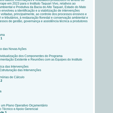
 dos dados, informações e resultados produzidos no âmbito do
rape em 2023 para o Instituto Taquari Vivo, relativos ao
biental e Produtiva da Bacia do Alto Taquari, Estado do Mato
o envolveu a identificação e a viabilização de intervenções
s voltadas, principalmente, ao controle dos processos erosivos e
 e tributários, à restauração florestal e conservação ambiental e
ssos de gestão, governança e assistência técnica a produtores
rama
 1
to das Novas Ações
ndividualização dos Componentes do Programa
mentação Existente e Reuniões com as Equipes do Instituto
tica das Intervenções
struturação das Intervenções
mórias de Cálculo
 2
a
um Plano Operativo Orçamentário
 Técnico e Apoio Gerencial
ade 3