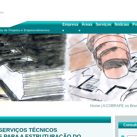
|
|
|
|
Empresa
Áreas
Serviços
Notícias
Po
ra de Projetos e Empreendimentos
Home
|
A COBRAPE no Bras
Consulte
SERVIÇOS TÉCNICOS
S PARA A ESTRUTURAÇÃO DO