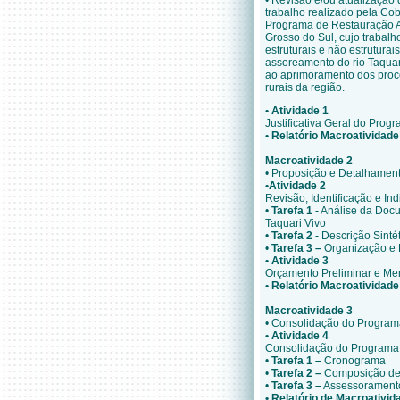
• Revisão e/ou atualização
trabalho realizado pela Cob
Programa de Restauração Am
Grosso do Sul, cujo trabalh
estruturais e não estruturai
assoreamento do rio Taquari
ao aprimoramento dos proce
rurais da região.
•
Atividade 1
Justificativa Geral do Prog
•
Relatório Macroatividade
Macroatividade 2
• Proposição e Detalhamen
•
Atividade 2
Revisão, Identificação e I
•
Tarefa 1 -
Análise da Docu
Taquari Vivo
•
Tarefa 2 -
Descrição Sinté
•
Tarefa 3 –
Organização e E
•
Atividade 3
Orçamento Preliminar e Me
•
Relatório Macroatividade
Macroatividade 3
• Consolidação do Program
•
Atividade 4
Consolidação do Programa
•
Tarefa 1 –
Cronograma
•
Tarefa 2 –
Composição de 
•
Tarefa 3 –
Assessoramento
•
Relatório de Macroativid