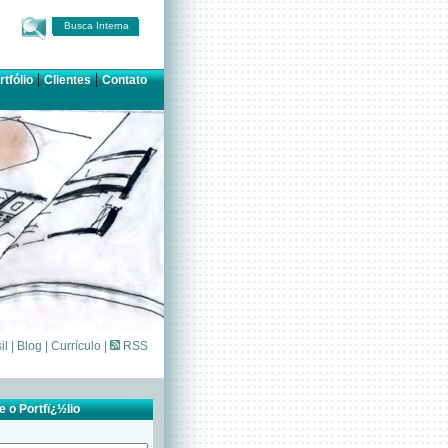
Busca Interna
|
|
rtfólio
Clientes
Contato
il
|
Blog
|
Currículo
|
RSS
 o Portfï¿½lio