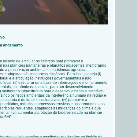
ivo
 em andamento
 o desafio de articular os esforços para promover o
l nas planícies pantaneiras e planaltos adjacentes, melhorando
ando a preservação ambiental e os sistemas agrícolas
tes e adaptados às mudanças climáticas. Para isso, planeja (i)
torial e a articulação instituições governamentais e não
 local; (ii) estruturar uma base de informações e monitoramento
bientais, econômicos e sociais, para um desenvolvimento
i) melhorar a infraestrutura para o desenvolvimento sustentável
uzindo os riscos ambientais da interferência humana na região e
 pecuária e do turismo sustentáveis; (iv) promover a
prioritárias, reduzindo processos erosivos e assoreamento dos
 agrícolas resilientes, adaptados às mudanças do clima e que
ntar, (vi) aumentar a proteção da biodiversidade na planície
da BAP.