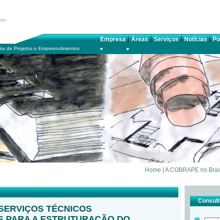
|
|
|
|
Empresa
Áreas
Serviços
Notícias
Po
ra de Projetos e Empreendimentos
Home
|
A COBRAPE no Bras
Consulte
SERVIÇOS TÉCNICOS
S PARA A ESTRUTURAÇÃO DO