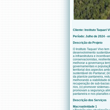
Cliente: Instituto Taquari V
Período: Julho de 2024 -
Descrição do Projeto
O Instituto Taquari Vivo tem
desenvolvimento sustentáve
a infraestrutura e incentiv
conservacionistas, resilien
melhorar a governança terri
governamentais e população
territorial dos aspectos am
sustentável do Pantanal; (ii
da planície pantaneira, red
melhorando a viabilidade da
recuperação de sub-bacias 
rios, (v) promover sistemas
promovam a segurança alime
pantaneira e nos planaltos 
Descrição dos Serviços
Macroatividade 1