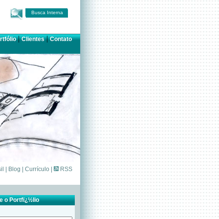
Busca Interna
|
|
rtfólio
Clientes
Contato
il
|
Blog
|
Currículo
|
RSS
 o Portfï¿½lio