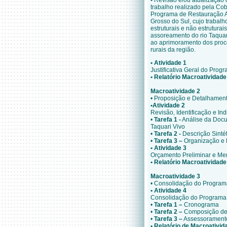
• Revisão e/ou atualização
trabalho realizado pela Cob
Programa de Restauração Am
Grosso do Sul, cujo trabalh
estruturais e não estruturai
assoreamento do rio Taquari
ao aprimoramento dos proce
rurais da região.
•
Atividade 1
Justificativa Geral do Prog
•
Relatório Macroatividade
Macroatividade 2
• Proposição e Detalhamen
•
Atividade 2
Revisão, Identificação e I
•
Tarefa 1 -
Análise da Docu
Taquari Vivo
•
Tarefa 2 -
Descrição Sinté
•
Tarefa 3 –
Organização e E
•
Atividade 3
Orçamento Preliminar e Me
•
Relatório Macroatividade
Macroatividade 3
• Consolidação do Program
•
Atividade 4
Consolidação do Programa
•
Tarefa 1 –
Cronograma
•
Tarefa 2 –
Composição de 
•
Tarefa 3 –
Assessoramento
•
Relatório de Macroativid