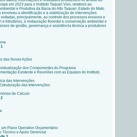
 dos dados, informações e resultados produzidos no âmbito do
rape em 2023 para o Instituto Taquari Vivo, relativos ao
biental e Produtiva da Bacia do Alto Taquari, Estado do Mato
o envolveu a identificação e a viabilização de intervenções
s voltadas, principalmente, ao controle dos processos erosivos e
 e tributários, à restauração florestal e conservação ambiental e
ssos de gestão, governança e assistência técnica a produtores
rama
 1
to das Novas Ações
ndividualização dos Componentes do Programa
mentação Existente e Reuniões com as Equipes do Instituto
tica das Intervenções
struturação das Intervenções
mórias de Cálculo
 2
a
um Plano Operativo Orçamentário
 Técnico e Apoio Gerencial
ade 3