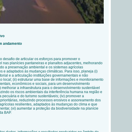
ivo
 em andamento
 o desafio de articular os esforços para promover o
l nas planícies pantaneiras e planaltos adjacentes, melhorando
ando a preservação ambiental e os sistemas agrícolas
tes e adaptados às mudanças climáticas. Para isso, planeja (i)
torial e a articulação instituições governamentais e não
 local; (ii) estruturar uma base de informações e monitoramento
bientais, econômicos e sociais, para um desenvolvimento
i) melhorar a infraestrutura para o desenvolvimento sustentável
uzindo os riscos ambientais da interferência humana na região e
 pecuária e do turismo sustentáveis; (iv) promover a
prioritárias, reduzindo processos erosivos e assoreamento dos
 agrícolas resilientes, adaptados às mudanças do clima e que
ntar, (vi) aumentar a proteção da biodiversidade na planície
da BAP.