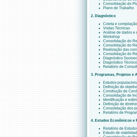
Consolidação do Pl
Plano de Trabalho
2. Diagnóstico
Coleta e compilaçã
Visitas Técnicas
Análise de dados e 
Workshop
Consolidação do Rel
Consolidação do Rel
Realização das cons
Consolidação do Rel
Diagnóstico Socioe
Diagnóstico Técnico
Relatório de Consul
3. Programas, Projetos e 
Estudos populacion
Definição de objetiv
Construção de Cená
Consolidação de In
Identificação e est
Definição de diretriz
Consolidação dos pr
Relatório de Progra
4. Estudos Econômicos e 
Relatório de Estudo
Estudo de viabilida