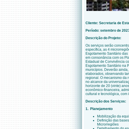
Cliente:
Secretaria de Est
Período: setembro de 202
Descrição do Projeto:
Os serviços serão concentr
específica, as 4 microrreg
Esgotamento Sanitário das 
em consonância com os Pla
Estadual de Convivência co
Esgotamento Sanitário na Pa
municípios. Deverão ainda, 
elaborados, observando ta
regional. O mecanismo da r
no alcance da universaliza
horizonte de 20 (vinte) anos
econômico-financeira, admini
cultural e tecnológica, co
Descrição dos Serviços:
1. Planejamento
Mobilização da equi
Definição das base
Microrregiões
Detalhamento do e