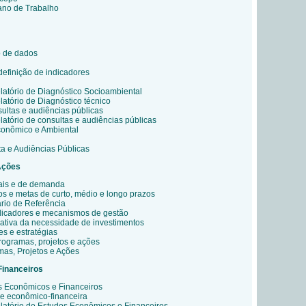
ano de Trabalho
o de dados
definição de indicadores
atório de Diagnóstico Socioambiental
atório de Diagnóstico técnico
ultas e audiências públicas
atório de consultas e audiências públicas
conômico e Ambiental
ta e Audiências Públicas
Ações
ais e de demanda
os e metas de curto, médio e longo prazos
rio de Referência
dicadores e mecanismos de gestão
imativa da necessidade de investimentos
es e estratégias
ogramas, projetos e ações
mas, Projetos e Ações
Financeiros
s Econômicos e Financeiros
de econômico-financeira