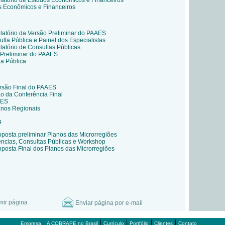
latório de Estudos Econômicos e Financeiros
s Econômicos e Financeiros
latório da Versão Preliminar do PAAES
lta Pública e Painel dos Especialistas
atório de Consultas Públicas
 Preliminar do PAAES
ta Pública
rsão Final do PAAES
ão da Conferência Final
AES
anos Regionais
s
posta preliminar Planos das Microrregiões
ncias, Consultas Públicas e Workshop
posta Final dos Planos das Microrregiões
mir página
Enviar página por e-mail
|
|
|
|
|
Empresa
A COBRAPE no Brasil
Currículo
Portfólio
Clientes
Contato