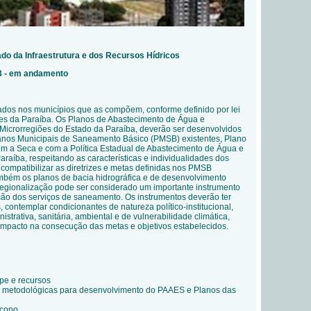
ado da Infraestrutura e dos Recursos Hídricos
3 - em andamento
ados nos municípios que as compõem, conforme definido por lei
iões da Paraíba. Os Planos de Abastecimento de Água e
Microrregiões do Estado da Paraíba, deverão ser desenvolvidos
nos Municipais de Saneamento Básico (PMSB) existentes, Plano
m a Seca e com a Política Estadual de Abastecimento de Água e
raíba, respeitando as características e individualidades dos
compatibilizar as diretrizes e metas definidas nos PMSB
mbém os planos de bacia hidrográfica e de desenvolvimento
egionalização pode ser considerado um importante instrumento
ção dos serviços de saneamento. Os instrumentos deverão ter
, contemplar condicionantes de natureza político-institucional,
strativa, sanitária, ambiental e de vulnerabilidade climática,
m impacto na consecução das metas e objetivos estabelecidos.
pe e recursos
s metodológicas para desenvolvimento do PAAES e Planos das
scopo