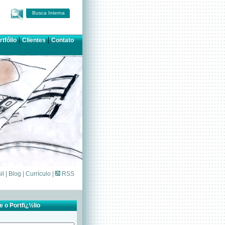
Busca Interna
|
|
rtfólio
Clientes
Contato
il
|
Blog
|
Currículo
|
RSS
 o Portfï¿½lio