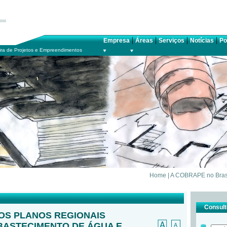
|
|
|
|
Empresa
Áreas
Serviços
Notícias
Po
ra de Projetos e Empreendimentos
Home
|
A COBRAPE no Bras
Consulte
S PLANOS REGIONAIS
ABASTECIMENTO DE ÁGUA E