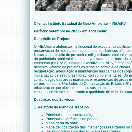
Cliente:
Instituto Estadual do Meio Ambiente – INEA/RJ
Período: setembro de 2022 - em andamento
Descrição do Projeto:
O INEA tem a atribuição institucional de executar as políticas
preservação do meio ambiente, de recursos hídricos e flores
físicas com o intuito de prevenir e mitigar danos ambientais,
do patrimônio ambiental e da biodiversidade no estado. Já a
Ambiental (DIRRAM), unidade executiva do INEA, é responsá
desenvolvimento de projetos voltados ao controle de cheias
recuperação, adequação e manutenção das calhas dos corpo
implantação de estruturas hidráulicas complementares. Da
consolidação das áreas marginais e recuperação de áreas 
corpos hídricos e Unidades de Conservação do Estado (UC). I
urbanização que elevam o quesito sustentabilidade e
qualid
consequentemente melhorando a qualidade de vida da popu
Descrição dos Serviços:
1. Relatório do Plano de Trabalho
Principais dados contratuais;
Principais ocorrências no período;
Mapa geral da obra;
Mapa de localização das intervenções realizadas no 
Relatório fotográfico das atividades realizadas;