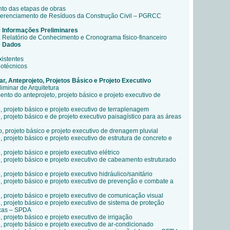
nto das etapas de obras
Gerenciamento de Resíduos da Construção Civil – PGRCC
e Informações Preliminares
ria, Relatório de Conhecimento e Cronograma físico-financeiro
e
Dados
o
xistentes
eotécnicos
ar, Anteprojeto, Projetos Básico e Projeto Executivo
iminar de Arquitetura
nto do anteprojeto, projeto básico e projeto executivo de
, projeto básico e projeto executivo de terraplenagem
 projeto básico e de projeto executivo paisagístico para as áreas
, projeto básico e projeto executivo de drenagem pluvial
 projeto básico e projeto executivo de estrutura de concreto e
 projeto básico e projeto executivo elétrico
, projeto básico e projeto executivo de cabeamento estruturado
 projeto básico e projeto executivo hidráulico/sanitário
, projeto básico e projeto executivo de prevenção e combate a
, projeto básico e projeto executivo de comunicação visual
, projeto básico e projeto executivo de sistema de proteção
icas – SPDA
 projeto básico e projeto executivo de irrigação
 projeto básico e projeto executivo de ar-condicionado