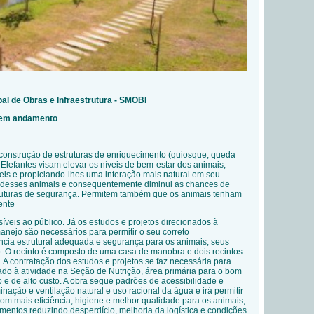
pal de Obras e Infraestrutura - SMOBI
- em andamento
 construção de estruturas de enriquecimento (quiosque, queda
 Elefantes visam elevar os níveis de bem-estar dos animais,
eis e propiciando-lhes uma interação mais natural em seu
ess desses animais e consequentemente diminui as chances de
ruturas de segurança. Permitem também que os animais tenham
ente
íveis ao público. Já os estudos e projetos direcionados à
anejo são necessários para permitir o seu correto
ncia estrutural adequada e segurança para os animais, seus
o. O recinto é composto de uma casa de manobra e dois recintos
s. A contratação dos estudos e projetos se faz necessária para
ado à atividade na Seção de Nutrição, área primária para o bom
 e de alto custo. A obra segue padrões de acessibilidade e
inação e ventilação natural e uso racional da água e irá permitir
m mais eficiência, higiene e melhor qualidade para os animais,
mentos reduzindo desperdício, melhoria da logística e condições