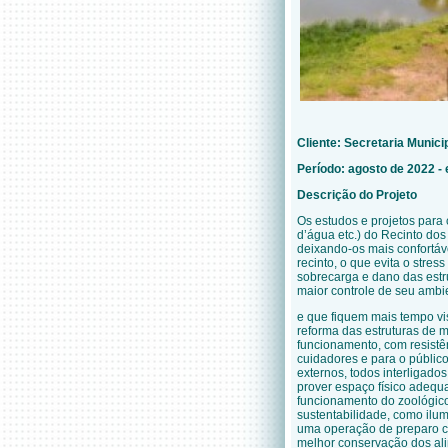
Cliente:
Secretaria Munici
Período: agosto de 2022 
Descrição do Projeto
Os estudos e projetos para
d’água etc.) do Recinto dos
deixando-os mais confortáv
recinto, o que evita o str
sobrecarga e dano das est
maior controle de seu ambi
e que fiquem mais tempo vis
reforma das estruturas de m
funcionamento, com resistê
cuidadores e para o públic
externos, todos interligado
prover espaço físico adequ
funcionamento do zoológico
sustentabilidade, como ilum
uma operação de preparo co
melhor conservação dos ali