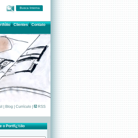
Busca Interna
|
|
rtfólio
Clientes
Contato
il
|
Blog
|
Currículo
|
RSS
 o Portfï¿½lio