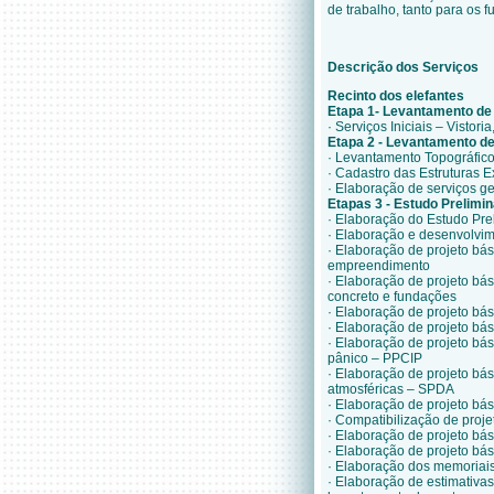
de trabalho, tanto para os 
Descrição dos Serviços
Recinto dos elefantes
Etapa 1- Levantamento de
· Serviços Iniciais – Visto
Etapa 2 - Levantamento d
· Levantamento Topográfic
· Cadastro das Estruturas E
· Elaboração de serviços g
Etapas 3 - Estudo Prelimin
· Elaboração do Estudo Pre
· Elaboração e desenvolvime
· Elaboração de projeto bási
empreendimento
· Elaboração de projeto bási
concreto e fundações
· Elaboração de projeto bási
· Elaboração de projeto bási
· Elaboração de projeto bá
pânico – PPCIP
· Elaboração de projeto bás
atmosféricas – SPDA
· Elaboração de projeto bás
· Compatibilização de proje
· Elaboração de projeto bás
· Elaboração de projeto bá
· Elaboração dos memoriais
· Elaboração de estimativas