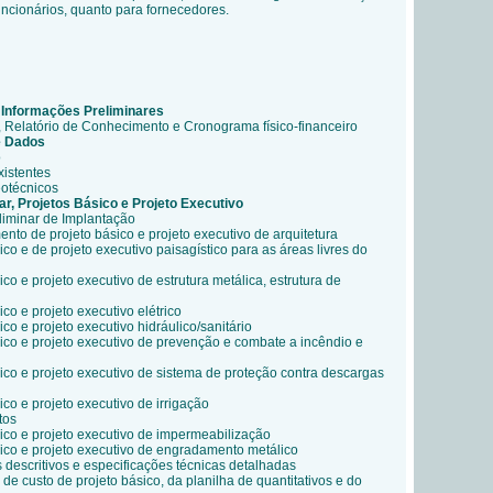
funcionários, quanto para fornecedores.
 Informações Preliminares
ria, Relatório de Conhecimento e Cronograma físico-financeiro
e Dados
o
xistentes
eotécnicos
ar, Projetos Básico e Projeto Executivo
liminar de Implantação
nto de projeto básico e projeto executivo de arquitetura
co e de projeto executivo paisagístico para as áreas livres do
co e projeto executivo de estrutura metálica, estrutura de
co e projeto executivo elétrico
co e projeto executivo hidráulico/sanitário
sico e projeto executivo de prevenção e combate a incêndio e
ico e projeto executivo de sistema de proteção contra descargas
ico e projeto executivo de irrigação
tos
ico e projeto executivo de impermeabilização
sico e projeto executivo de engradamento metálico
 descritivos e especificações técnicas detalhadas
 de custo de projeto básico, da planilha de quantitativos e do