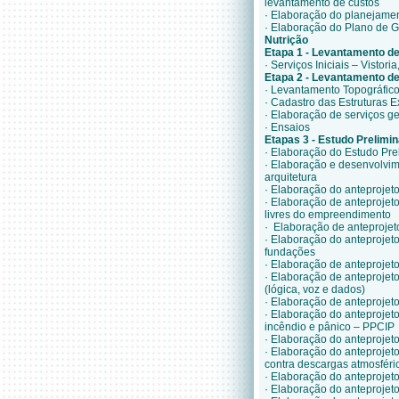
levantamento de custos
· Elaboração do planejame
· Elaboração do Plano de 
Nutrição
Etapa 1 - Levantamento d
· Serviços Iniciais – Visto
Etapa 2 - Levantamento d
·
Levantamento Topográfic
· Cadastro das Estruturas E
·
Elaboração de serviços g
·
Ensaios
Etapas 3 - Estudo Prelimin
·
Elaboração do Estudo Prel
·
Elaboração e desenvolvime
arquitetura
·
Elaboração do anteprojeto
·
Elaboração de anteprojeto,
livres do empreendimento
·
Elaboração de anteprojeto
·
Elaboração do anteprojeto,
fundações
·
Elaboração de anteprojeto,
·
Elaboração de anteprojeto
(lógica, voz e dados)
·
Elaboração de anteprojeto,
·
Elaboração do anteprojeto
incêndio e pânico – PPCIP
·
Elaboração do anteprojeto
· Elaboração do anteprojeto
contra descargas atmosfér
·
Elaboração do anteprojeto,
·
Elaboração do anteprojeto,