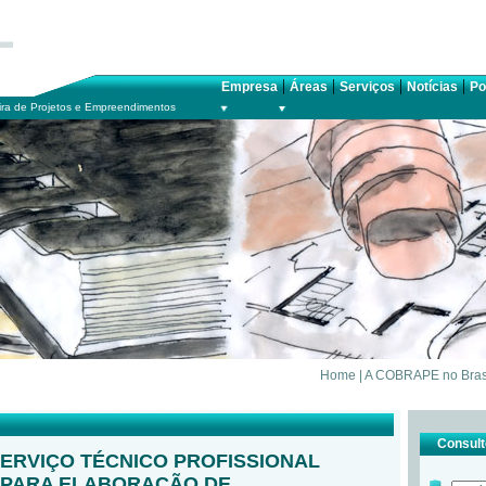
|
|
|
|
Empresa
Áreas
Serviços
Notícias
Po
ra de Projetos e Empreendimentos
Home
|
A COBRAPE no Bras
Consulte
ERVIÇO TÉCNICO PROFISSIONAL
 PARA ELABORAÇÃO DE