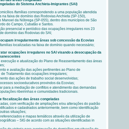
ação das áreas congeladas
geladas do Sistema Anchieta-Imigrantes (SAI)
micílios /famílias correspondendo a uma população atendida
es na faixa de domínio das Rodovias Anchieta (SP-150),
e Manoel da Nóbrega (SP-055), dentro dos municípios de São
rdo do Campo, Cubatão e Santos.
ção presencial e periódico das ocupações irregulares nos 23
a de domínio das Rodovias do SAI;
e ocupam irregularmente áreas sob concessão da Ecovias
familias localizadas na faixa de domínio quando necessário;
tratar ocupações irregulares no SAI visando a desocupação da
emanescentes
a execução e atualização do Plano de Reassentamento das áreas
es;
to e avaliação das ações pertinentes ao Plano de
 de Tratamento das ocupações irregulares;
nto das ações de trabalho social desenvolvidas;
rocessos socioeducativos provindos da Ecovias;
nar para a mediação de conflitos e atendimento das demandas
opulações ribeirinhas e comunidades tradicionais.
e fiscalização das áreas congeladas
adas, com verificação de ampliações e/ou alterações do padrão
ntificados e cadastrados anteriormente, bem como identificação
outras situações;
ferenciados e mapas temáticos através da utilização de
ográficas – SIG de acordo com as situações identificadas in