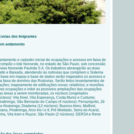
covias dos Imigrantes
- em andamento
vantamento e cadastro inicial de ocupações e acessos em faixa de
compõe o lote Noroeste, no estado de São Paulo, sob concessão
ias Noroeste Paulista S.A. Os trabalhos abrangerão as duas
nalto e Baixada, atendendo às rodovias que compõem o Sistema
m base em mapas e base de dados serão mapeados os acessos e
a faixa de domínio das Rodovias. Serão feitos levantamentos de
cações; mapeamento de edificações novas; relatórios; e reuniões
ovas ocupações e inibir as possíveis ampliações das ocupações
s as áreas a serem monitoradas, os núcleos congelados
úcleos): Vila Noel, Vila Esperança, Costa Muniz e Curtume;
iratininga; São Bernardo do Campo (4 núcleos): Ferrazópolis, Zé
e Alvarenga; Diadema (12 núcleos): Buenos Aires, Mulford,
a, Piratininga, Arco Iris I e II, Pré Moldado, Serra do Acaraí,
inha, Vila Iram e Ruyce; São Paulo (2 núcleos): DERSA e Rene