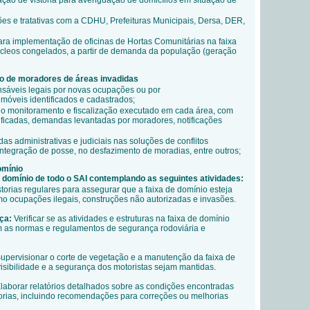
ação de vistoria para averiguação de domicílios em situação de
es e tratativas com a CDHU, Prefeituras Municipais, Dersa, DER,
ra implementação de oficinas de Hortas Comunitárias na faixa
cleos congelados, a partir de demanda da população (geração
o de moradores de áreas invadidas
nsáveis legais por novas ocupações ou por
móveis identificados e cadastrados;
do monitoramento e fiscalização executado em cada área, com
tificadas, demandas levantadas por moradores, notificações
s administrativas e judiciais nas soluções de conflitos
integração de posse, no desfazimento de moradias, entre outros;
omínio
 domínio de todo o SAI contemplando as seguintes atividades:
storias regulares para assegurar que a faixa de domínio esteja
omo ocupações ilegais, construções não autorizadas e invasões.
ça:
Verificar se as atividades e estruturas na faixa de domínio
 as normas e regulamentos de segurança rodoviária e
upervisionar o corte de vegetação e a manutenção da faixa de
isibilidade e a segurança dos motoristas sejam mantidas.
laborar relatórios detalhados sobre as condições encontradas
torias, incluindo recomendações para correções ou melhorias