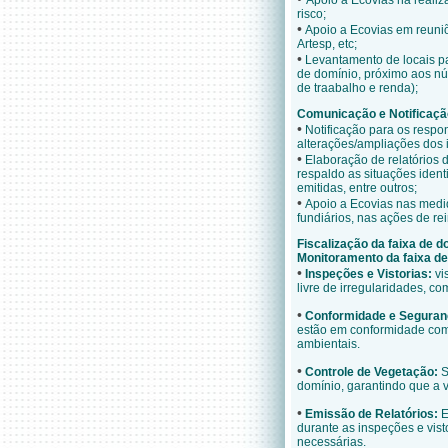
Apoio a Ecovias na realiz
risco;
•
Apoio a Ecovias em reuniõ
Artesp, etc;
•
Levantamento de locais pa
de domínio, próximo aos nú
de traabalho e renda);
Comunicação e Notificaçã
•
Notificação para os respo
alterações/ampliações dos i
•
Elaboração de relatórios 
respaldo as situações iden
emitidas, entre outros;
•
Apoio a Ecovias nas medida
fundiários, nas ações de re
Fiscalização da faixa de d
Monitoramento da faixa de
•
Inspeções e Vistorias:
vi
livre de irregularidades, c
•
Conformidade e Seguran
estão em conformidade com
ambientais.
•
Controle de Vegetação:
S
domínio, garantindo que a v
•
Emissão de Relatórios:
E
durante as inspeções e vis
necessárias.