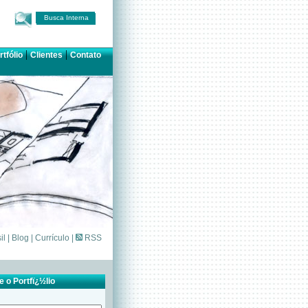
Busca Interna
|
|
rtfólio
Clientes
Contato
il
|
Blog
|
Currículo
|
RSS
 o Portfï¿½lio