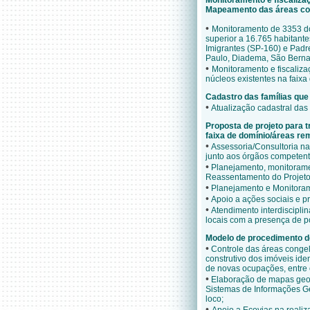
Monitoramento e fiscaliz
Mapeamento das áreas con
•
Monitoramento de 3353 do
superior a 16.765 habitant
Imigrantes (SP-160) e Padr
Paulo, Diadema, São Berna
•
Monitoramento e fiscaliza
núcleos existentes na faix
Cadastro das famílias qu
•
Atualização cadastral das 
Proposta de projeto para 
faixa de domínio/áreas r
•
Assessoria/Consultoria n
junto aos órgãos competent
•
Planejamento, monitoramen
Reassentamento do Projeto
•
Planejamento e Monitorame
•
Apoio a ações sociais e p
•
Atendimento interdiscipli
locais com a presença de p
Modelo de procedimento d
•
Controle das áreas congel
construtivo dos imóveis ide
de novas ocupações, entre 
•
Elaboração de mapas geore
Sistemas de Informações Ge
loco;
•