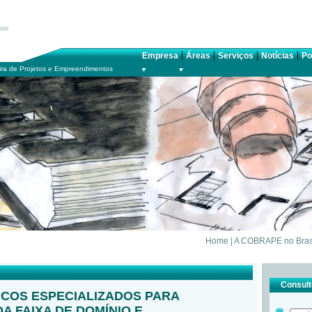
|
|
|
|
Empresa
Áreas
Serviços
Notícias
Po
ra de Projetos e Empreendimentos
Home
|
A COBRAPE no Bras
Consulte
ICOS ESPECIALIZADOS PARA
A FAIXA DE DOMÍNIO E