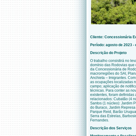
Cliente:
Concessionária E
Período: agosto de 2023 
Descrição do Projeto
O trabalho consistirá no le
domínio das Rodovias que 
da Concessionária de Rodov
macrorregiões do SAI, Pla
Anchieta – Imigrantes. Co
as ocupações localizadas n
campo; aplicação de notifi
técnicas. Para conter as n
existentes, foram definida
relacionados: Cubatão (4 n
Santos (1 núcleo): Jardim P
do Buraco, Jardim Represa 
Parque Reid, Barão Uruguaian
Serra das Estrelas, Barbos
Fernandes.
Descrição dos Serviços