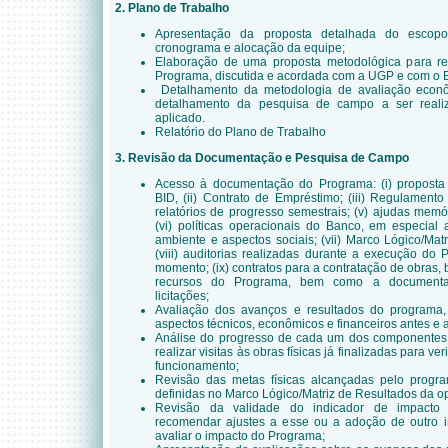
2. Plano de Trabalho
Apresentação da proposta detalhada do escopo 
cronograma e alocação da equipe;
Elaboração de uma proposta metodológica para rea
Programa, discutida e acordada com a UGP e com o 
Detalhamento da metodologia de avaliação eco
detalhamento da pesquisa de campo a ser reali
aplicado.
Relatório do Plano de Trabalho
3. Revisão da Documentação e Pesquisa de Campo
Acesso à documentação do Programa: (i) proposta
BID, (ii) Contrato de Empréstimo; (iii) Regulament
relatórios de progresso
semestrais; (v) ajudas mem
(vi) políticas operacionais do Banco, em especial
ambiente e aspectos sociais; (vii) Marco Lógico/Ma
(viii) auditorias realizadas durante a execução do
momento; (ix) contratos para a contratação de obras,
recursos do Programa, bem como a documentaçã
licitações;
Avaliação dos avanços e resultados do programa,
aspectos técnicos, econômicos e financeiros antes e
Análise do progresso de cada um dos componentes 
realizar visitas às obras físicas já finalizadas para v
funcionamento
;
Revisão das metas físicas alcançadas pelo progr
definidas no Marco Lógico/Matriz de Resultados da 
Revisão da validade do indicador de impacto o
recomendar ajustes a esse ou a adoção de outro i
avaliar o impacto do Programa
;