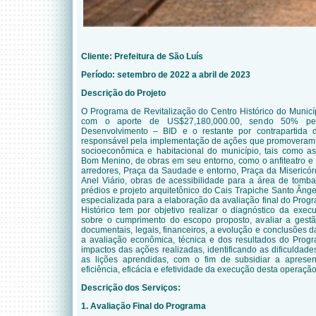
Cliente:
Prefeitura de São Luís
Período: setembro de 2022 a abril de 2023
Descrição do Projeto
O Programa de Revitalização do Centro Histórico do Municí
com o aporte de US$27,180,000.00, sendo 50% pel
Desenvolvimento – BID e o restante por contrapartida d
responsável
pela implementação de ações que promoveram a
socioeconômica e habitacional do município,
tais como as
Bom Menino, de obras em seu entorno, como o anfiteatro e 
arredores, Praça da Saudade e entorno, Praça da Misericórd
Anel Viário, obras de acessibilidade para a área de tomba
prédios e projeto arquitetônico do Cais Trapiche Santo Ânge
especializada para a elaboração da avaliação final do Prog
Histórico tem por objetivo realizar o diagnóstico da exe
sobre o cumprimento do escopo proposto, avaliar a gest
documentais, legais, financeiros, a evolução e conclusões da
a avaliação econômica, técnica e dos resultados do Prog
impactos das ações realizadas, identificando as dificulda
as lições aprendidas, com o fim de subsidiar a aprese
eficiência, eficácia e efetividade da execução desta operação
Descrição dos Serviços:
1. Avaliação Final do Programa