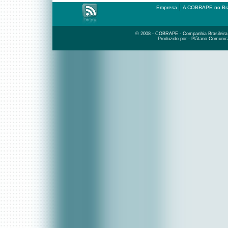
|
Empresa
A COBRAPE no Bra
© 2008 - COBRAPE - Companhia Brasileira d
Produzido por - Plátano Comunic