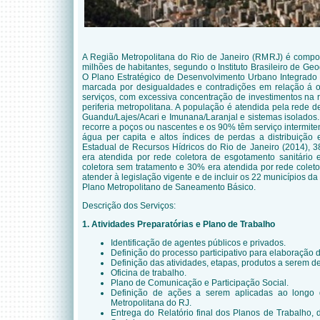
A Região Metropolitana do Rio de Janeiro (RMRJ) é compo
milhões de habitantes, segundo o Instituto Brasileiro de Geog
O Plano Estratégico de Desenvolvimento Urbano Integrad
marcada por desigualdades e contradições em relação á ofe
serviços, com excessiva concentração de investimentos na 
periferia metropolitana. A população é atendida pela rede 
Guandu/Lajes/Acari e Imunana/Laranjal e sistemas isolados
recorre a poços ou nascentes e os 90% têm serviço intermi
água per capita e altos índices de perdas a distribuiçã
Estadual de Recursos Hídricos do Rio de Janeiro (2014),
era atendida por rede coletora de esgotamento sanitário
coletora sem tratamento e 30% era atendida por rede coleto
atender à legislação vigente e de incluir os 22 municípios d
Plano Metropolitano de Saneamento Básico.
Descrição dos Serviços:
1. Atividades Preparatórias e Plano de Trabalho
Identificação de agentes públicos e privados.
Definição do processo participativo para elaboração
Definição das atividades, etapas, produtos a serem d
Oficina de trabalho.
Plano de Comunicação e Participação Social.
Definição de ações a serem aplicadas ao longo
Metropolitana do RJ.
Entrega do Relatório final dos Planos de Trabalho,