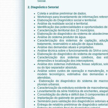
Social.
2. Diagnóstico Setorial
Coleta e análise preliminar de dados.
Workshops para levantamento de informações referent
Elaboração do Diagnóstico social e territorial.
Análise da realidade social e territorial.
Identificação das potencialidades e oportunidades d
Caracterização territorial dos 22 municípios.
Elaboração do diagnóstico do sistema de abastecime
Análise do sistema produtor de água.
Caracterização dos sistemas de captação, aduç
tratamento, reservatório e adução de água tratada.
Análise das demandas atuais e projetadas.
Análise técnica sobre o funcionamento do SAA e conc
Elaboração do diagnóstico do sistema de esgotamento
Caracterização dos sistemas coletivos, das es
dimensões e localização dos interceptores.
Análise dos sistemas individuais, fossas sépticas, so
ou do tipo separador absoluto.
Análise sobre custos de operação e manutenção, 
modelo tecnológico, estimativa das demandas e
atendidas.
Elaboração do diagnóstico do sistema de macr
pluviais urbanas.
Caracterização da estrutura existente de macrodren
Levantamento da série histórica de enchentes, alag
Consolidação da oferta e déficit das 3 componentes 
Implantação do gabinete de geoinformação.
Seminário para validação dos diagnósticos setoriais 
Entrega de relatório preliminar de diagnóstico setorial