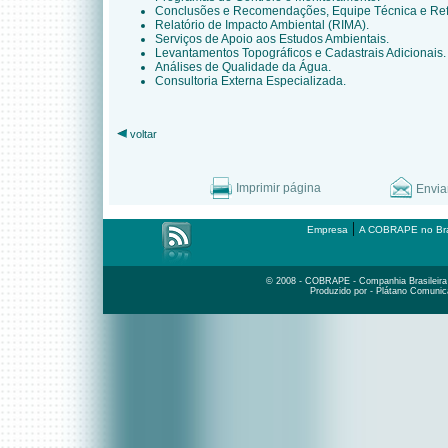
Conclusões e Recomendações, Equipe Técnica e Refer
Relatório de Impacto Ambiental (RIMA).
Serviços de Apoio aos Estudos Ambientais.
Levantamentos Topográficos e Cadastrais Adicionais.
Análises de Qualidade da Água.
Consultoria Externa Especializada.
voltar
Imprimir página
Envia
|
Empresa
A COBRAPE no Bra
© 2008 - COBRAPE - Companhia Brasileira d
Produzido por - Plátano Comunic