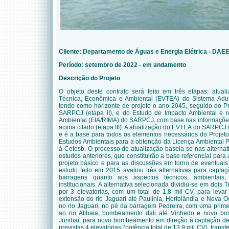
Cliente:
Departamento de Águas e Energia Elétrica - DAE
Período: setembro de 2022 - em andamento
Descrição do Projeto
O objeto deste contrato será feito em três etapas: atual
Técnica, Econômica e Ambiental (EVTEA) do Sistema Adu
tendo como horizonte de projeto o ano 2045, seguido do P
SARPCJ (etapa II), e do Estudo de Impacto Ambiental e r
Ambiental (EIA/RIMA) do SARPCJ, com base nas informaçõe
acima citado (etapa III). A atualização do EVTEA do SARPCJ
e é a base para todos os elementos necessários do Projet
Estudos Ambientais para a obtenção da Licença Ambiental 
à Cetesb. O processo de atualização baseia-se nas alternati
estudos anteriores, que constituirão a base referencial par
projeto básico e para as discussões em torno de eventuai
estudo feito em 2015
avaliou três alternativas para capt
barragens quanto aos aspectos técnicos, ambientais,
institucionais. A alternativa selecionada dividiu-se em doi
por 3 elevatórias, com um total de 1,8 mil CV, para leva
extensão do rio Jaguari até Paulínia, Hortolândia e Nova 
no rio Jaguari, no pé da barragem Pedreira, com uma prim
ao rio Atibaia, bombeamento dali até Vinhedo e novo b
Jundiaí, para novo bombeamento em direção à captação d
previstas 4 elevatórias (potência total de 13,9 mil CV), trans