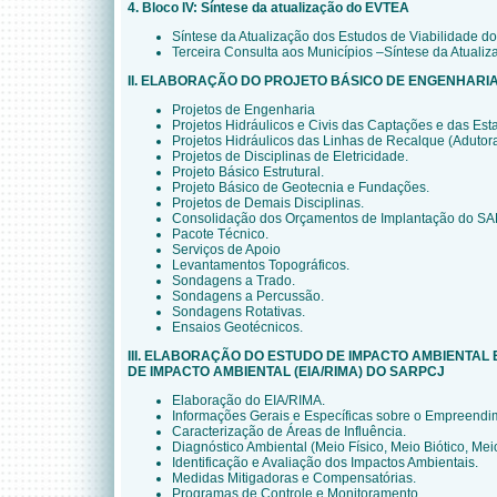
4. Bloco IV: Síntese da atualização do EVTEA
Síntese da Atualização dos Estudos de Viabilidade 
Terceira Consulta aos Municípios –Síntese da Atual
II. ELABORAÇÃO DO PROJETO BÁSICO DE ENGENHARI
Projetos de Engenharia
Projetos Hidráulicos e Civis das Captações e das Est
Projetos Hidráulicos das Linhas de Recalque (Adutora
Projetos de Disciplinas de Eletricidade.
Projeto Básico Estrutural.
Projeto Básico de Geotecnia e Fundações.
Projetos de Demais Disciplinas.
Consolidação dos Orçamentos de Implantação do S
Pacote Técnico.
Serviços de Apoio
Levantamentos Topográficos.
Sondagens a Trado.
Sondagens a Percussão.
Sondagens Rotativas.
Ensaios Geotécnicos.
III. ELABORAÇÃO DO ESTUDO DE IMPACTO AMBIENTAL
DE IMPACTO AMBIENTAL (EIA/RIMA) DO SARPCJ
Elaboração do EIA/RIMA.
Informações Gerais e Específicas sobre o Empreendi
Caracterização de Áreas de Influência.
Diagnóstico Ambiental (Meio Físico, Meio Biótico, Me
Identificação e Avaliação dos Impactos Ambientais.
Medidas Mitigadoras e Compensatórias.
Programas de Controle e Monitoramento.