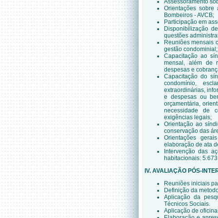
Assessoramento sobr
Orientações sobre 
Bombeiros - AVCB;
Participação em asse
Disponibilização d
questões administra
Reuniões mensais com
gestão condominial;
Capacitação ao sín
mensal, além de r
despesas e cobranç
Capacitação do sín
condomínio, escl
extraordinárias, in
e despesas ou benf
orçamentária, orien
necessidade de c
exigências legais;
Orientação ao sínd
conservação das ár
Orientações gerai
elaboração de ata d
Intervenção das a
habitacionais: 5.673
IV. AVALIAÇÃO PÓS-INT
Reuniões iniciais pa
Definição da metodo
Aplicação da pesq
Técnicos Sociais.
Aplicação de oficina
Elaboração e aprese