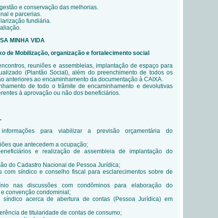
gestão e conservação das melhorias.
onal e parcerias.
larização fundiária.
aliação.
ASA MINHA VIDA
ixo de Mobilização, organização e fortalecimento social
 encontros, reuniões e assembleias, implantação de espaço para
dualizado (Plantão Social), além do preenchimento de todos os
são anteriores ao encaminhamento da documentação à CAIXA.
nhamento de todo o trâmite de encaminhamento e devolutivas
rentes à aprovação ou não dos beneficiários.
L
informações para viabilizar a previsão orçamentária do
niões que antecedem a ocupação;
neficiários e realização de assembleia de implantação do
ão do Cadastro Nacional de Pessoa Jurídica;
s com síndico e conselho fiscal para esclarecimentos sobre de
nio nas discussões com condôminos para elaboração do
 e convenção condominial;
 síndico acerca de abertura de contas (Pessoa Jurídica) em
ferência de titularidade de contas de consumo;