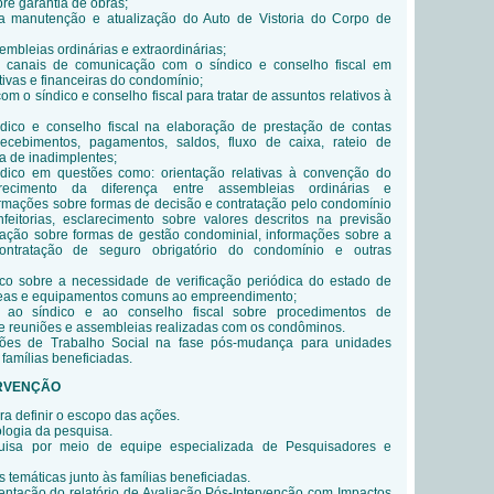
e garantia de obras;
a manutenção e atualização do Auto de Vistoria do Corpo de
mbleias ordinárias e extraordinárias;
e canais de comunicação com o síndico e conselho fiscal em
tivas e financeiras do condomínio;
 o síndico e conselho fiscal para tratar de assuntos relativos à
dico e conselho fiscal na elaboração de prestação de contas
ecebimentos, pagamentos, saldos, fluxo de caixa, rateio de
a de inadimplentes;
dico em questões como: orientação relativas à convenção do
arecimento da diferença entre assembleias ordinárias e
formações sobre formas de decisão e contratação pelo condomínio
eitorias, esclarecimento sobre valores descritos na previsão
tação sobre formas de gestão condominial, informações sobre a
ontratação de seguro obrigatório do condomínio e outras
ico sobre a necessidade de verificação periódica do estado de
eas e equipamentos comuns ao empreendimento;
s ao síndico e ao conselho fiscal sobre procedimentos de
e reuniões e assembleias realizadas com os condôminos.
ções de Trabalho Social na fase pós-mudança para unidades
 famílias beneficiadas.
ERVENÇÃO
ra definir o escopo das ações.
logia da pesquisa.
uisa por meio de equipe especializada de Pesquisadores e
s temáticas junto às famílias beneficiadas.
ntação do relatório de Avaliação Pós-Intervenção com Impactos