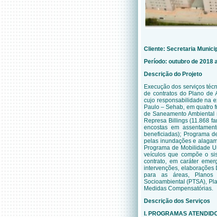
Cliente:
Secretaria Munici
Período: outubro de 2018 a
Descrição do Projeto
Execução dos serviços técn
de contratos do Plano de
cujo responsabilidade na e
Paulo – Sehab, em quatro 
de Saneamento Ambiental n
Represa Billings (11.868 f
encostas em assentamento
beneficiadas); Programa d
pelas inundações e alagame
Programa de Mobilidade U
veículos que compõe o sist
contrato, em caráter eme
intervenções, elaborações D
para as áreas, Planos 
Socioambiental (PTSA), Pl
Medidas Compensatórias.
Descrição dos Serviços
I. PROGRAMAS ATENDID