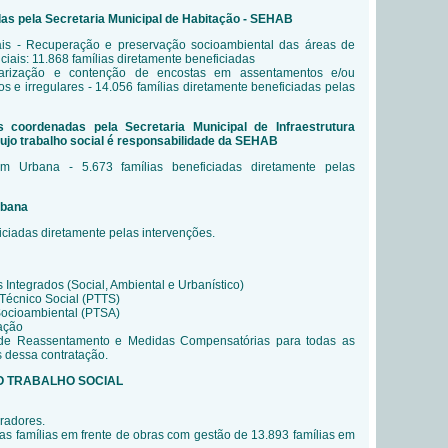
as pela Secretaria Municipal de Habitação - SEHAB
is - Recuperação e preservação socioambiental das áreas de
iais: 11.868 famílias diretamente beneficiadas
larização e contenção de encostas em assentamentos e/ou
s e irregulares - 14.056 famílias diretamente beneficiadas pelas
s coordenadas pela Secretaria Municipal de Infraestrutura
ujo trabalho social é responsabilidade da SEHAB
 Urbana - 5.673 famílias beneficiadas diretamente pelas
rbana
iciadas diretamente pelas intervenções.
 Integrados (Social, Ambiental e Urbanístico)
Técnico Social (PTTS)
Socioambiental (PTSA)
ação
 de Reassentamento e Medidas Compensatórias para todas as
s dessa contratação.
O TRABALHO SOCIAL
radores.
 famílias em frente de obras com gestão de 13.893 famílias em