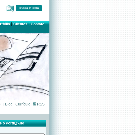
Busca Interna
|
|
rtfólio
Clientes
Contato
il
|
Blog
|
Currículo
|
RSS
 o Portfï¿½lio