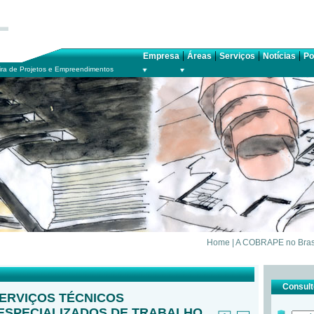
|
|
|
|
Empresa
Áreas
Serviços
Notícias
Po
ra de Projetos e Empreendimentos
Home
|
A COBRAPE no Bras
Consulte
ERVIÇOS TÉCNICOS
 ESPECIALIZADOS DE TRABALHO