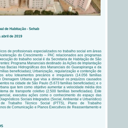
pal de Habitação - Sehab
 abril de 2019
icos de profissionais especializados no trabalho social em áreas
 Aceleração do Crescimento – PAC relacionados aos programas
xecução do trabalho social é da Secretaria de Habitação de São
frentes: Programa Mananciais destinado às Ações de Implantação
as Bacias Hidrográficas dos Mananciais do Guarapiranga e da
amílias beneficiadas); Urbanização, regularização e contenção de
s e/ou loteamentos precários e irregulares (14.056 famílias
e Drenagem Urbana que visa a diminuir os prejuízos causados
ntos na cidade de São Paulo (5.673 famílias beneficiadas); e o
rbana que tem como objetivo aumentar a velocidade média dos
ema de transporte coletivo (2.500 famílias beneficiadas). Este
rgencial, executou ações como o conhecimento do espaço das
iagnósticos Sociais Integrados (Social, Ambiental e Urbanístico)
de Trabalho Técnico Social (PTTS), Plano de Trabalho
anos de Comunicação e Planos Executivos de Reassentamento e
OS