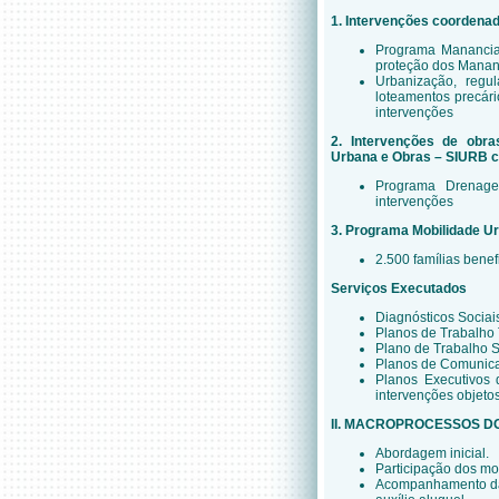
1. Intervenções coordenad
Programa Manancia
proteção dos Mananc
Urbanização, regu
loteamentos precário
intervenções
2. Intervenções de obra
Urbana e Obras – SIURB c
Programa Drenagem
intervenções
3. Programa Mobilidade U
2.500 famílias benef
Serviços Executados
Diagnósticos Sociais
Planos de Trabalho 
Plano de Trabalho 
Planos de Comunic
Planos Executivos
intervenções objeto
II. MACROPROCESSOS D
Abordagem inicial.
Participação dos mo
Acompanhamento das