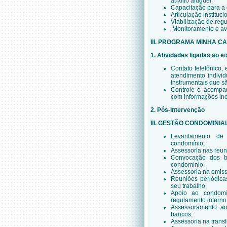
auxílio aluguel.
Capacitação para a 
Articulação instituci
Viabilização de regu
Monitoramento e av
III. PROGRAMA MINHA C
1. Atividades ligadas ao e
Contato telefônico,
atendimento indivi
instrumentais que 
Controle e acompa
com informações ine
2. Pós-Intervenção
III. GESTÃO CONDOMINIA
Levantamento de 
condomínio;
Assessoria nas reu
Convocação dos be
condomínio;
Assessoria na emiss
Reuniões periódica
seu trabalho;
Apoio ao condomí
regulamento interno
Assessoramento ao
bancos;
Assessoria na trans