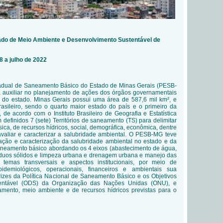
ado de Meio Ambiente e Desenvolvimento Sustentável de
 a julho de 2022
adual de Saneamento Básico do Estado de Minas Gerais (PESB-
 auxiliar no planejamento de ações dos órgãos governamentais
do estado. Minas Gerais possui uma área de 587,6 mil km², e
rasileiro, sendo o quarto maior estado do país e o primeiro da
 de acordo com o Instituto Brasileiro de Geografia e Estatística
 definidos 7 (sete) Territórios de saneamento (TS) para delimitar
sica, de recursos hídricos, social, demográfica, econômica, dentre
avaliar e caracterizar a salubridade ambiental. O PESB-MG teve
liação e caracterização da salubridade ambiental no estado e da
saneamento básico abordando os 4 eixos (abastecimento de água,
síduos sólidos e limpeza urbana e drenagem urbana e manejo das
 temas transversais e aspectos institucionais, por meio de
epidemiológicos, operacionais, financeiros e ambientais sua
rizes da Política Nacional de Saneamento Básico e os Objetivos
entável (ODS) da Organização das Nações Unidas (ONU), e
eamento, meio ambiente e de recursos hídricos previstas para o