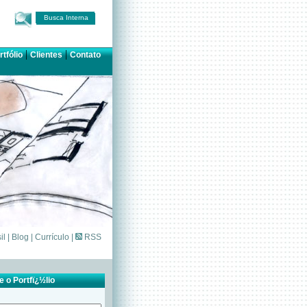
Busca Interna
|
|
rtfólio
Clientes
Contato
il
|
Blog
|
Currículo
|
RSS
 o Portfï¿½lio