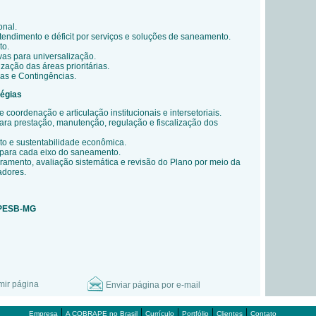
onal.
tendimento e déficit por serviços e soluções de saneamento.
to.
vas para universalização.
zação das áreas prioritárias.
as e Contingências.
tégias
coordenação e articulação institucionais e intersetoriais.
ra prestação, manutenção, regulação e fiscalização dos
to e sustentabilidade econômica.
 para cada eixo do saneamento.
amento, avaliação sistemática e revisão do Plano por meio da
adores.
o PESB-MG
mir página
Enviar página por e-mail
|
|
|
|
|
Empresa
A COBRAPE no Brasil
Currículo
Portfólio
Clientes
Contato