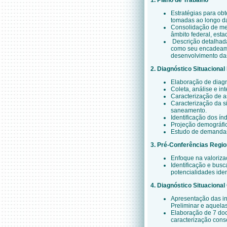
1. Plano de Trabalho
Estratégias para ob
tomadas ao longo d
Consolidação de met
âmbito federal, esta
Descrição detalhad
como seu encadeamen
desenvolvimento das
2. Diagnóstico Situacional
Elaboração de diagn
Coleta, análise e in
Caracterização de as
Caracterização da s
saneamento.
Identificação dos ín
Projeção demográfi
Estudo de demandas 
3. Pré-Conferências Regio
Enfoque na valoriza
Identificação e bus
potencialidades iden
4. Diagnóstico Situaciona
Apresentação das in
Preliminar e aquela
Elaboração de 7 doc
caracterização cons