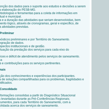
tenção dos dados para o suporte aos estudos e decisões a serem
a elaboração do PESB-MG.
odologias e ferramentas para a coleta de informações em
dual e municipal.
a e a duração das atividades que seriam desenvolvidas, bem
to lógico, através de cronogramas, geral e específico, de
 atividades previstas.
 Preliminar
ósticos preliminares e por Território do Saneamento.
tegração de dados.
pectos institucionais e de gestão.
ituação da prestação dos serviços para cada eixo do
dices e déficit de atendimento pelos serviços de saneamento.
ca
e contribuições para os serviços pertinentes.
nais
ção dos conhecimentos e experiências dos participantes.
ca de soluções compartilhadas para os problemas, fragilidades e
tificados.
l Consolidado
formações consolidas a partir do Diagnóstico Situacional
s levantadas durante as Pré-Conferências Regionais;
umentos, para cada Território do Saneamento, com a
olidada acerca dos serviços de saneamento.