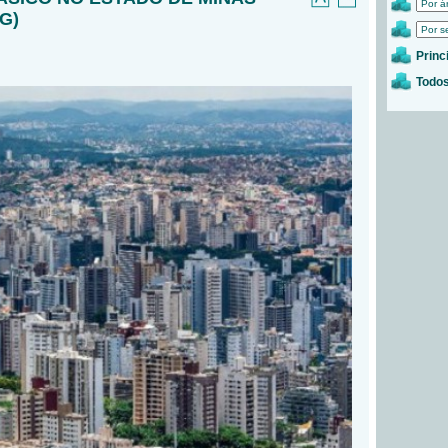
G)
Princ
Todos