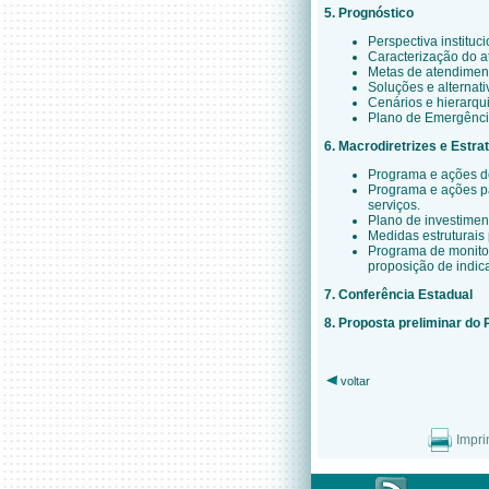
5. Prognóstico
Perspectiva instituci
Caracterização do a
Metas de atendimen
Soluções e alternati
Cenários e hierarqui
Plano de Emergênci
6. Macrodiretrizes e Estra
Programa e ações de 
Programa e ações pa
serviços.
Plano de investimen
Medidas estruturais
Programa de monitor
proposição de indic
7. Conferência Estadual
8. Proposta preliminar d
voltar
Impri