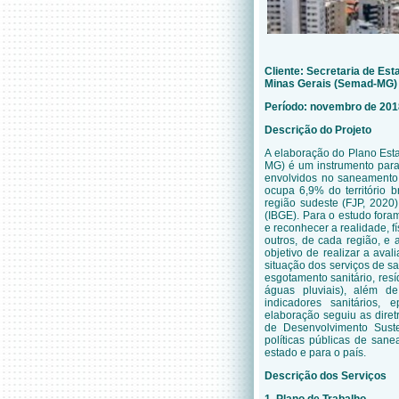
Cliente:
Secretaria de Est
Minas Gerais (Semad-MG)
Período: novembro de 2018
Descrição do Projeto
A elaboração do Plano Est
MG) é um instrumento para
envolvidos no saneamento 
ocupa 6,9% do território b
região sudeste (FJP, 2020),
(IBGE). Para o estudo foram
e reconhecer a realidade, fí
outros, de cada região, e 
objetivo de realizar a ava
situação dos serviços de 
esgotamento sanitário, re
águas pluviais), além de
indicadores sanitários, 
elaboração seguiu as diret
de Desenvolvimento Sust
políticas públicas de san
estado e para o país.
Descrição dos Serviços