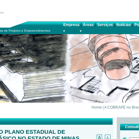
|
|
|
|
Empresa
Áreas
Serviços
Notícias
Po
ra de Projetos e Empreendimentos
Home
|
A COBRAPE no Bras
Consulte
O PLANO ESTADUAL DE
SICO NO ESTADO DE MINAS