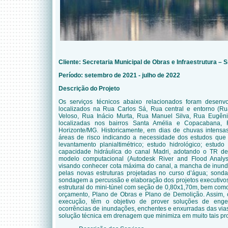
Cliente: Secretaria Municipal de Obras e Infraestrutura – 
Período: setembro de 2021 - julho de 2022
Descrição do Projeto
Os serviços técnicos abaixo relacionados foram desenv
localizados na Rua Carlos Sá, Rua central e entorno (Ru
Veloso, Rua Inácio Murta, Rua Manuel Silva, Rua Eugêni
localizadas nos bairros Santa Amélia e Copacabana,
Horizonte/MG. Historicamente, em dias de chuvas intensa
áreas de risco indicando a necessidade dos estudos que
levantamento planialtimétrico; estudo hidrológico; estudo
capacidade hidráulica do canal Madri, adotando o TR d
modelo computacional (Autodesk River and Flood Anal
visando conhecer cota máxima do canal, a mancha de inunda
pelas novas estruturas projetadas no curso d’água; sond
sondagem a percussão e elaboração dos projetos executiv
estrutural do mini-túnel com seção de 0,80x1,70m, bem como
orçamento, Plano de Obras e Plano de Demolição. Assim,
execução, têm o objetivo de prover soluções de enge
ocorrências de inundações, enchentes e enxurradas das via
solução técnica em drenagem que minimiza em muito tais pr