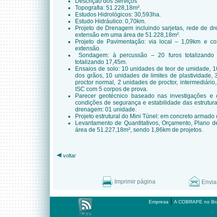
Descrição dos Serviços
Topografia: 51.228,18m².
Estudos Hidrológicos: 30,593ha.
Estudo Hidráulico: 0,70km.
Projeto de Drenagem incluindo sarjetas, rede de d
extensão em uma área de 51.228,18m².
Projeto de Pavimentação: via local – 1,09km e co
extensão.
Sondagem: à percussão – 20 furos totalizando
totalizando 17,45m.
Ensaios de solo: 10 unidades de teor de umidade, 1
dos grãos, 10 unidades de limites de plastividade
proctor normal, 2 unidades de proctor, intermediár
ISC com 5 corpos de prova.
Parecer geotécnico baseado nas investigações e 
condições de segurança e estabilidade das estrutura
drenagem: 01 unidade.
Projeto estrutural do Mini Túnel: em concreto armad
Levantamento de Quantitativos, Orçamento, Plano d
área de 51.227,18m², sendo 1,86km de projetos.
voltar
Imprimir página
Envia
|
Empresa
A COBRAPE no Bra