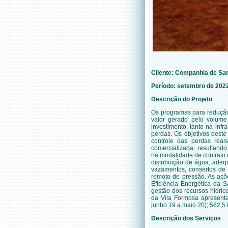
Cliente:
Companhia de San
Período: setembro de 2022
Descrição do Projeto
Os programas para redução
valor gerado pelo volum
investimento, tanto na infr
perdas. Os objetivos deste
controle das perdas rea
comercializada, resultand
na modalidade de contrato 
distribuição de água, adeq
vazamentos, consertos de
remoto de pressão. As aç
Eficiência Energética da 
gestão dos recursos hídri
da Vila Formosa apresenta
junho 19 a maio 20); 562,5
Descrição dos Serviços