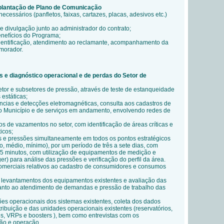
plantação de Plano de Comunicação
ecessários (panfletos, faixas, cartazes, placas, adesivos etc.)
e divulgação junto ao administrador do contrato;
enefícios do Programa;
dentificação, atendimento ao reclamante, acompanhamento da
 morador.
 e diagnóstico operacional e de perdas do Setor de
setor e subsetores de press
ão, através de teste de estanqueidade
estáticas;
ncias e detecções eletromagnéticas, consulta aos cadastros de
o Município e de serviços em andamento, envolvendo redes de
os de vazamentos no setor, com identificação de áreas críticas e
icos;
s e pressões simultaneamente em todos os pontos estratégicos
, médio, mínimo), por um período de três a sete dias, com
15 minutos, com utilização de equipamentos de medição e
er) para análise das pressões e verificação do perfil da área.
omerciais relativos ao cadastro de consumidores e consumos
e levantamentos dos equipamentos existentes e avaliação das
anto ao atendimento de demandas e pressão de trabalho das
ões operacionais dos sistemas existentes, coleta dos dados
tribuição e das unidades operacionais existentes (reservatórios,
s, VRPs e boosters ), bem como entrevistas com os
ão e operação.