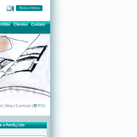
Busca Interna
|
|
rtfólio
Clientes
Contato
il
|
Blog
|
Currículo
|
RSS
 o Portfï¿½lio