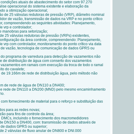
s condições atuais de abastecimento do setor com 97.270
lise operacional do sistema existente e elaboração da
do a otimização operacional;
ão de 25 válvulas redutoras de pressão (VRP), diâmetro nominal
idor de vazão, transmissão de dados na VRP e no ponto crítico
or, compreendendo as seguintes atividades: Planejamento,
 de
vrp
e controlador;
de manobras para setorização;
de 25 válvulas redutoras de pressão (VRPs) existentes,
onfiguração da área controle, compreendendo: Planejamento,
 de
vrp
com controlador, monitoramento do ponto crítico via data
r de vazão, tecnologia de comunicação de dados GPRS ou
 do programa de varredura para detecção de vazamentos não
de de distribuição de água com conserto dos vazamentos
e vazamentos em ramais com execução da troca de todo o ramal
ito do cavalete;
o de 19.166m de rede de distribuição água, pelo método não
 m de rede de água de DN110 a DN400;
m de rede de DN110 a DN200 (MND) pelo mesmo encaminhamento
io.
 com fornecimento de material para o reforço e substituição das
idos para as redes novas;
ão para fins de controle da área;
7 DMCs, incluindo o fornecimento dos
macromedidores
a de DN150 a DN400, com: transmissão de dados através de
 de dados GPRS ou superior;
de 2 válvulas de fluxo anular de DN800 e DNl.000