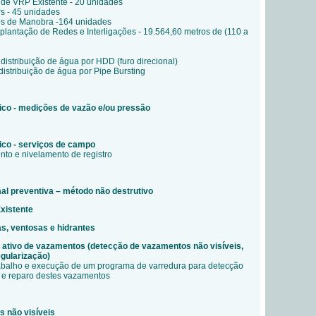
 de VRP Existente - 20 unidades
s - 45 unidades
ros de Manobra -164 unidades
mplantação de Redes e Interligações - 19.564,60 metros de (110 a
distribuição de água por HDD (furo direcional)
 distribuição de água por Pipe Bursting
nico - medições de vazão e/ou pressão
nico - serviços de campo
nto e nivelamento de registro
mal preventiva
– m
étodo não destrutivo
Existente
as, ventosas e hidrantes
 ativo de vazamentos (detecção de vazamentos não visíveis,
egularização)
rabalho e execução de um programa de varredura para detecção
 e reparo destes vazamentos
 não visíveis