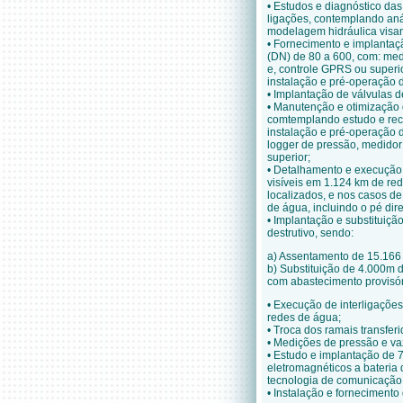
• Estudos e diagn
óstico da
ligações, contemplando aná
modelagem hidráulica visan
• Fornecimento e implanta
ç
(DN) de 80 a 600, com: med
e, controle GPRS ou superi
instalação e pré-operação
• Implanta
ção de válvulas 
• Manuten
ção e otimização 
comtemplando estudo e rec
instalação e pré-operação
logger de pressão, medido
superior;
• Detalhamento e execu
ção
visíveis em 1.124 km de re
localizados, e nos casos d
de água, incluindo o pé dire
• Implanta
ção e substituiçã
destrutivo, sendo:
a) Assentamento de 15.166
b) Substituição de 4.000
com abastecimento provisór
• Execu
ção de interligações
redes de água;
• Troca dos ramais transfer
• Medi
ções de pressão e vaz
• Estudo e implanta
ção de 
eletromagnéticos a bateri
tecnologia de comunicação
• Instala
ção e fornecimento 