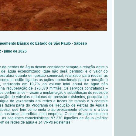
eamento Básico do Estado de São Paulo - Sabesp
 - julho de 2025
 de perdas de água devem considerar sempre a relação entre o
e de água economizado (que não será perdido) e o valor do
aestrutura quanto em gestão comercial, realizado para reduzir as
 contrato estão ligados às ações operacionais para a redução e
is, reduzindo em 19,7% do volume total anual de água não
o na recuperação de 176.370 m³/mês. Os serviços contratados
–
de performance – visam a implanta
ção e substituição de redes de
uação de válvulas redutoras de pressão existentes, pesquisa de
 água de vazamento em redes e trocas de ramais e o controle
ões fazem parte do Programa de Redução de Perdas de Água e
Sabesp, que tem como meta o aproveitamento eficiente e a boa
cos nas áreas atendidas pela empresa. O setor de abastecimento
 as seguintes características: 97.270 ligações de água (média:
 km de redes de água e 14 VRPs existentes.