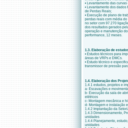
• Levantamento das curvas 
• Levantamento dos dados h
de Perdas Reais;
• Execu
ção de plano de tra
perdas reais com média do
no setor com 97.270 ligaçõ
dos resultados gerados pel
operação e manutenção dos
performance, 12 meses.
1.3. Elaboração de estudo
• Estudos t
écnicos para imp
áreas de VRPs e DMCs.
• Estudo t
écnico e especific
transmissor de pressão para
1.4. Elaboração dos Proje
1.4.1 estudos, projetos e i
a- Escava
ções e movimenta
b- Execução da sala de abri
elétricos
c- Montagem mecânica e hi
d- Montagem e instalação el
1.4.2 Implantação da Seto
1.4.3 Dimensionamento, Pr
unidades
1.4.4 Planejamento, estudo,
unidades