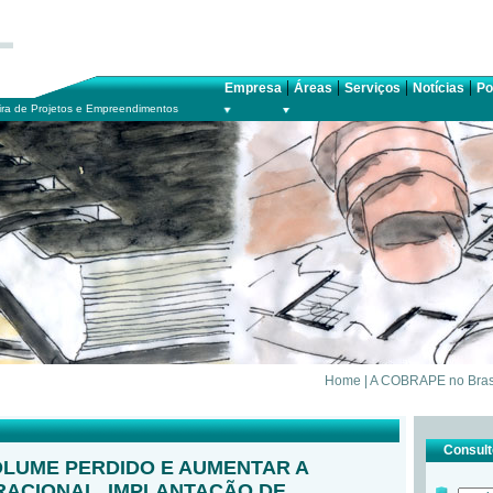
|
|
|
|
Empresa
Áreas
Serviços
Notícias
Po
ra de Projetos e Empreendimentos
Home
|
A COBRAPE no Bras
Consulte
LUME PERDIDO E AUMENTAR A
ERACIONAL, IMPLANTAÇÃO DE