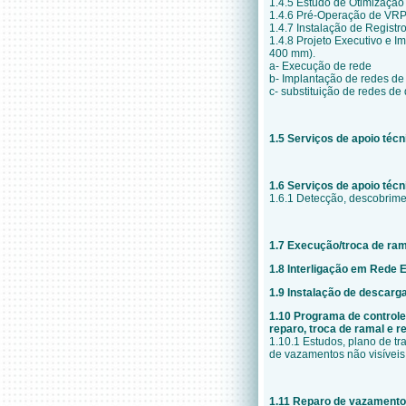
1.4.5 Estudo de Otimização
1.4.6 Pré-Operação de VRP
1.4.7 Instalação de Regist
1.4.8 Projeto Executivo e I
400 mm).
a- Execução de rede
b- Implantação de redes de 
c- substituição de redes de
1.5 Serviços de apoio téc
1.6 Serviços de apoio téc
1.6.1 Detecção, descobrime
1.7 Execução/troca de ra
1.8 Interligação em Rede 
1.9 Instalação de descarg
1.10 Programa de controle
reparo, troca de ramal e r
1.10.1 Estudos, plano de t
de vazamentos não visíveis
1.11 Reparo de vazamentos