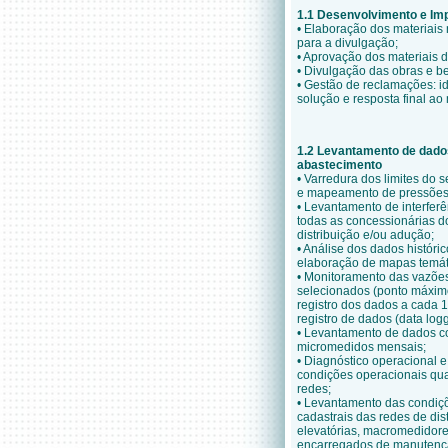
1.1 Desenvolvimento e Im
• Elabora
ção dos materiais n
para a divulgação;
• Aprova
ção dos materiais d
• Divulga
ção das obras e b
• Gest
ão de reclamações: i
solução e resposta final ao
1.2 Levantamento de dados
abastecimento
• Varredura dos limites do 
e mapeamento de pressões 
• Levantamento de interfer
ê
todas as concessionárias d
distribuição e/ou adução;
• An
álise dos dados históric
elaboração de mapas temát
• Monitoramento das vaz
õe
selecionados (ponto máximo
registro dos dados a cada 
registro de dados (data logg
• Levantamento de dados c
micromedidos mensais;
• Diagn
óstico operacional 
condições operacionais qu
redes;
• Levantamento das condi
ç
cadastrais das redes de dis
elevatórias, macromedidore
encarregados de manutenç