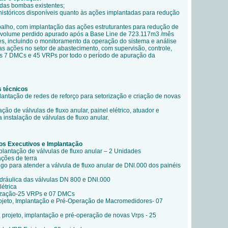
das bombas existentes;
ist
óricos disponíveis quanto às ações implantadas para redução
balho, com implantação das ações estruturantes para redução de
 volume perdido apurado após a Base Line de 723.117m3 /mês
es, incluindo o monitoramento da operação do sistema e análise
as ações no setor de abastecimento, com supervisão, controle,
 7 DMCs e 45 VRPs por todo o período de apuração da
s técnicos
lantação de redes de reforço para setorização e criação de novas
ação de válvulas de fluxo anular, painel elétrico, atuador e
 instalação de válvulas de fluxo anular.
tos Executivos e Implantação
mplantação de válvulas de fluxo anular
– 2 Unidades
ções de terra
go para atender a válvula de fluxo anular de DNl.000 dos painéis
dráulica das válvulas DN 800 e DNl.000
étrica
rização-25 VRPs e 07 DMCs
ojeto, Implantação e Pré-Operação de Macromedidores- 07
 projeto, implantação e pré-operação de novas Vrps - 25