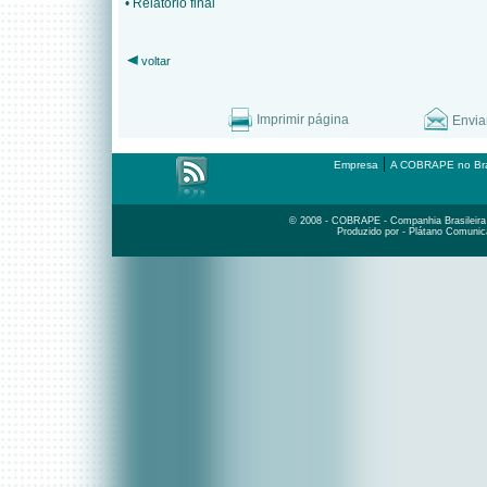
• Relatório final
voltar
Imprimir página
Envia
|
Empresa
A COBRAPE no Bra
© 2008 - COBRAPE - Companhia Brasileira d
Produzido por - Plátano Comunic