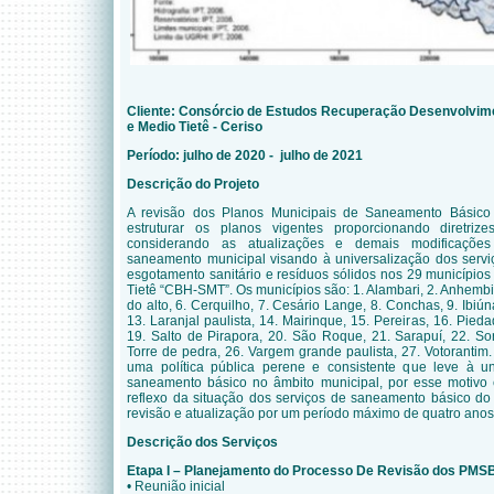
Cliente:
Consórcio de Estudos Recuperação Desenvolvime
e Medio Tietê - Ceriso
Período:
julho de 2020 - julho de 2021
Descrição do Projeto
A revisão dos Planos Municipais de Saneamento Básico 
estruturar os planos vigentes proporcionando diretriz
considerando as atualizações e demais modificações
saneamento municipal visando à universalização dos serv
esgotamento sanitário e resíduos sólidos nos 29 município
Tietê “CBH-SMT”. Os municípios são: 1. Alambari, 2. Anhembi, 
do alto, 6. Cerquilho, 7. Cesário Lange, 8. Conchas, 9. Ibiúna,
13. Laranjal paulista, 14. Mairinque, 15. Pereiras, 16. Pie
19. Salto de Pirapora, 20. São Roque, 21. Sarapuí, 22. Soro
Torre de pedra, 26. Vargem grande paulista, 27. Votorantim.
uma política pública perene e consistente que leve à un
saneamento básico no âmbito municipal, por esse motivo 
reflexo da situação dos serviços de saneamento básico do
revisão e atualização por um período máximo de quatro anos
Descrição dos Serviços
Etapa I – Planejamento do Processo De Revisão dos PMS
• Reunião inicial