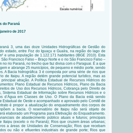
as do Paraná
janeiro de 2017
Paraná 3, uma das doze Unidades Hidrográficas de Gestão do
 do estado, entre Foz do Iguaçu e Guaíra, na região do lago de
 km² e uma população de 1.122.171 habitantes (IBGE 2010). Esta
 São Francisco Falso – Braço Norte e o rio São Francisco Falso –
no rio Paraná, no trecho que faz divisa com o Paraguai. É a que
agem e abrange 25 municípios, de pequeno e médio porte, sendo
s. A Bacia hidrográfica 3 é composta por uma série de rios que
o de Itaipu. A região detém grande potencial turístico, mas as
principal atração. A Política Estadual de Recursos Hídricos do
umentos: Plano Estadual de Recursos Hídricos, Plano da Bacia
ireitos de Uso dos Recursos Hídricos, Cobrança pelo Direito de
, Sistema Estadual de Informação sobre Recursos Hídricos e o
s d’Água em Classes de Uso. O Plano da Bacia está sendo
ade Estadual de Oeste e acompanhado e aprovado pelo Comitê de
ontrato é propor a atualização do enquadramento dos corpos de
mpõem a bacia. O reservatório de Itaipu não será objeto de
rá elaborado um Programa para Efetivação do Enquadramento.
anciais de abastecimento público atuais e futuros; principais
de Itaipu (exceto o rio Paraná); Rios que cruzem áreas urbanas;
iros a áreas de Unidades de Conservação; Rios que recebam
tados ou não e efluentes industriais de grande porte; Rios que