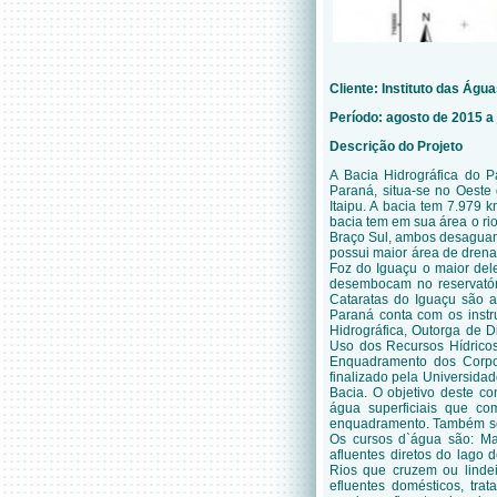
Cliente:
Instituto das Águ
Período: agosto de 2015 a 
Descrição do Projeto
A Bacia Hidrográfica do 
Paraná, situa-se no Oeste
Itaipu. A bacia tem 7.979
bacia tem em sua área o rio
Braço Sul, ambos desaguam 
possui maior área de dren
Foz do Iguaçu o maior dele
desembocam no reservatóri
Cataratas do Iguaçu são a 
Paraná conta com os instr
Hidrográfica, Outorga de D
Uso dos Recursos Hídricos
Enquadramento dos Corpo
finalizado pela Universid
Bacia. O objetivo deste c
água superficiais que co
enquadramento. Também se
Os cursos d`água são: Man
afluentes diretos do lago 
Rios que cruzem ou linde
efluentes domésticos, tra