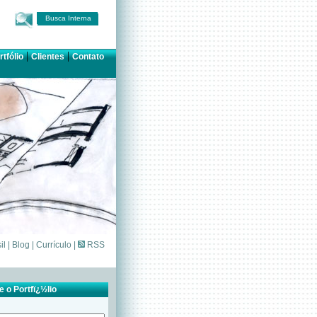
Busca Interna
|
|
rtfólio
Clientes
Contato
il
|
Blog
|
Currículo
|
RSS
 o Portfï¿½lio