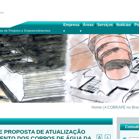
|
|
|
|
Empresa
Áreas
Serviços
Notícias
Po
ra de Projetos e Empreendimentos
Home
|
A COBRAPE no Bras
Consulte
 PROPOSTA DE ATUALIZAÇÃO
ENTO DOS CORPOS DE ÁGUA DA