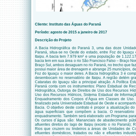
Cliente:
Instituto das Águas do Paraná
Período: agosto de 2015 a janeiro de 2017
Descrição do Projeto
A Bacia Hidrográfica do Paraná 3, uma das doze Unidad
Paraná, situa-se no Oeste do estado, entre Foz do Iguaçu 
Itaipu. A bacia tem 7.979 km² e uma população de 1.122.17
bacia tem em sua área o rio São Francisco Falso – Braço Nor
Braço Sul, ambos desaguam no rio Paraná, no trecho que faz
possui maior área de drenagem e abrange 25 municípios, d
Foz do Iguaçu o maior deles. A Bacia hidrográfica 3 é com
desembocam no reservatório de Itaipu. A região detém gran
Cataratas do Iguaçu são a principal atração. A Política E
Paraná conta com os instrumentos: Plano Estadual de Rec
Hidrográfica, Outorga de Direitos de Uso dos Recursos Híd
Uso dos Recursos Hídricos, Sistema Estadual de Informaç
Enquadramento dos Corpos d’Água em Classes de Uso. 
finalizado pela Universidade Estadual de Oeste e acompan
Bacia. O objetivo deste contrato é propor a atualização 
água superficiais que compõem a bacia. O reservatório
enquadramento. Também será elaborado um Programa para
Os cursos d`água são: Mananciais de abastecimento públic
afluentes diretos do lago de Itaipu (exceto o rio Paraná);
Rios que cruzem ou lindeiros a áreas de Unidades de C
efluentes domésticos, tratados ou não e efluentes industr