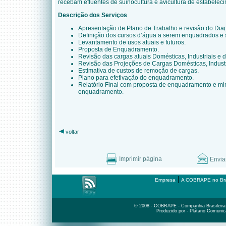
recebam efluentes de suinocultura e avicultura de estabelec
Descrição dos Serviços
Apresentação de Plano de Trabalho e revisão do Dia
Definição dos cursos d’água a serem enquadrados e s
Levantamento de usos atuais e futuros.
Proposta de Enquadramento.
Revisão das cargas atuais Domésticas, Industriais e d
Revisão das Projeções de Cargas Domésticas, Industr
Estimativa de custos de remoção de cargas.
Plano para efetivação do enquadramento.
Relatório Final com proposta de enquadramento e mi
enquadramento.
voltar
Imprimir página
Envia
|
Empresa
A COBRAPE no Bra
© 2008 - COBRAPE - Companhia Brasileira d
Produzido por - Plátano Comunic