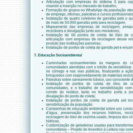
Articulação com empresas do sistema S para cap
visando a inserção no mercado de trabalho;
Formação de grupos no WhatsApp da população aten
de emprego, oficinas, palestras e cursos profissionali
Instalação de quatro coletores de garrafas pets o qu
de mais de 50.000 garrafas pets para reciclagem;
Mapeamento das empresas de reciclagem, pesqui
recicláveis e divulgação junto aos moradores;
Instalação de 06 pontos de coleta de óleo de 
articulação com empresas de reciclagem desse re
produto das instituições parceiras;
Instalação de pontos de coleta de garrafa pet e enca
7. Educação Socioambiental
Caminhadas socioambientais às margens do c
comunidades atendidas com o intuito de sensibilizar
no córrego e nas vias públicas, finalizando a açã
brinquedos com reaproveitamento de materiais reciclá
Palestras sobre saneamento básico, uso consciente de
Instalação de pontos de coleta de óleo de co
comunidades, e o trabalho de sensibilização com
correto do resíduo, tanto no trabalho porta a
divulgação do ponto de coleta;
Instalação de pontos de coleta de garrafa pet i
sensibilização da população.
Campanhas de educação ambiental sobre uso conscie
d’água, preservação dos recursos hídricos, reci
reciclagem do óleo de cozinha usado, limpeza dos c
hídricas;
Customização de geladeiras usadas para transforma
comunitárias – Projeto de Incentivo à Leitura nas co