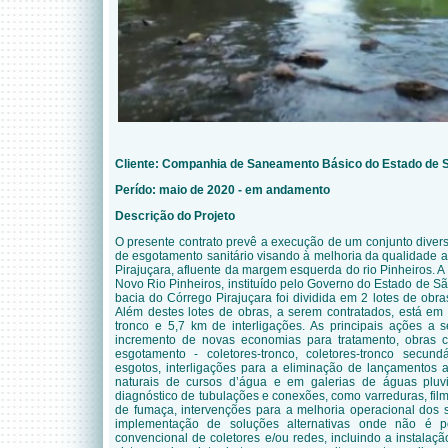
Cliente:
Companhia de Saneamento Básico do Estado de S
Perído: maio
de 2020 - em andamento
Descrição do Projeto
O presente contrato prevê a execução de um conjunto divers
de esgotamento sanitário visando à melhoria da qualidade 
Pirajuçara, afluente da margem esquerda do rio Pinheiros. A 
Novo Rio Pinheiros, instituído pelo Governo do Estado de Sã
bacia do Córrego Pirajuçara foi dividida em 2 lotes de ob
Além destes lotes de obras, a serem contratados, está em
tronco e 5,7 km de interligações. As principais ações a
incremento de novas economias para tratamento, obras 
esgotamento - coletores-tronco, coletores-tronco secund
esgotos, interligações para a eliminação de lançamentos a
naturais de cursos d’água e em galerias de águas pluv
diagnóstico de tubulações e conexões, como varreduras, film
de fumaça, intervenções para a melhoria operacional dos s
implementação de soluções alternativas onde não é pos
convencional de coletores e/ou redes, incluindo a instalação