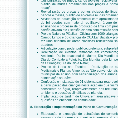
Customização de pneus, canos (objetos recicláveis)
plantio de mudas ornamentais nas praças e ponto
atuação;
Revitalização de praças e pontos viciados de lixos
bancos e mesas, plantio de árvores e mudas ornamen
Atividades de educação ambiental com aproximadam
de brinquedos com material reutilizável, árvore de
ensinando o processo de produção de tinta com prod
carvão ativado etc.), sessão cinema com reflexão sob
Projeto Natureza Plástica - Oficina com 1000 crianç
Campo Limpo e 60 crianças do CCA Lar Batista – proj
faz uma releitura de obras clássicas reutilizando sa
quadros;
Articulação com o poder público, prefeitura, subprefei
Realização de eventos temáticos em comemora
Ambiente, Dia Internacional da Mulher, Dia Mundial
Dia do Combate à Poluição, Dia Mundial pela Limpe
das Crianças; Dia do Rio e Natal;
Projeto de Horta nas Escolas – Realização de pla
Medicinais e Plantas Alimentícias Não convencionai
municipal de ensino com sensibilização dos alunos 
alimentação saudável;
Confecção e instalação de 01 cisterna para reaprove
a participação das crianças nesta ação em que foi m
consciente de água, reaproveitamento dos recursos
ambiente e questões climáticas do planeta;
Implantação de Jardim de Chuva em área alagável c
questões de enchente na comunidade.
8. Elaboração e implementação do Plano de Comunicação
Elaboração e execução de estratégias de comunic
assessoria de imprensa, comunicação presencial, c