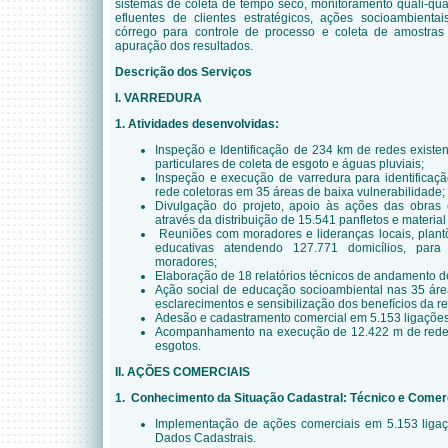
sistemas de coleta de tempo seco, monitoramento quali-quant
efluentes de clientes estratégicos, ações socioambient
córrego para controle de processo e coleta de amostras
apuração dos resultados.
Descrição dos Serviços
I. VARREDURA
1. Atividades desenvolvidas:
Inspeção e Identificação de 234 km de redes existen
particulares de coleta de esgoto e águas pluviais;
Inspeção e execução de varredura para identifica
rede coletoras em 35 áreas de baixa vulnerabilidade;
Divulgação do projeto, apoio às ações das obras 
através da distribuição de 15.541 panfletos e material
Reuniões com moradores e lideranças locais, plantõe
educativas atendendo 127.771 domicílios, par
moradores;
Elaboração de 18 relatórios técnicos de andamento d
Ação social de educação socioambiental nas 35 área
esclarecimentos e sensibilização dos benefícios da r
Adesão e cadastramento comercial em 5.153 ligações
Acompanhamento na execução de 12.422 m de rede 
esgotos.
II. AÇÕES COMERCIAIS
1.
Conhecimento da Situação Cadastral: Técnico e Comer
Implementação de ações comerciais em 5.153 liga
Dados Cadastrais.