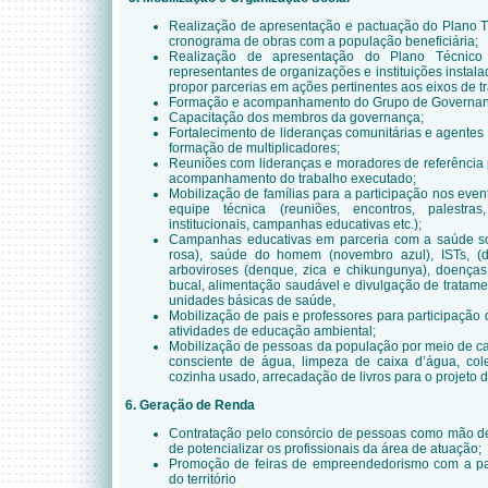
Realização de apresentação e pactuação do Plano T
cronograma de obras com a população beneficiária;
Realização de apresentação do Plano Técnico
representantes de organizações e instituições instal
propor parcerias em ações pertinentes aos eixos de t
Formação e acompanhamento do Grupo de Governanç
Capacitação dos membros da governança;
Fortalecimento de lideranças comunitárias e agentes 
formação de multiplicadores;
Reuniões com lideranças e moradores de referência
acompanhamento do trabalho executado;
Mobilização de famílias para a participação nos even
equipe técnica (reuniões, encontros, palestras,
institucionais, campanhas educativas etc.);
Campanhas educativas em parceria com a saúde so
rosa), saúde do homem (novembro azul), ISTs, (
arboviroses (denque, zica e chikungunya), doenças
bucal, alimentação saudável e divulgação de tratame
unidades básicas de saúde,
Mobilização de pais e professores para participação
atividades de educação ambiental;
Mobilização de pessoas da população por meio de c
consciente de água, limpeza de caixa d’água, cole
cozinha usado, arrecadação de livros para o projeto de
6. Geração de Renda
Contratação pelo consórcio de pessoas como mão de o
de potencializar os profissionais da área de atuação;
Promoção de feiras de empreendedorismo com a pa
do território