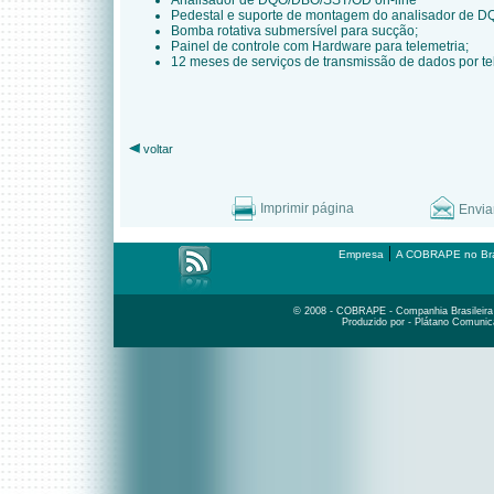
Analisador de DQO/DBO/SST/OD on-line
Pedestal e suporte de montagem do analisador de
Bomba rotativa submersível para sucção;
Painel de controle com Hardware para telemetria;
12 meses de serviços de transmissão de dados por te
voltar
Imprimir página
Envia
|
Empresa
A COBRAPE no Bra
© 2008 - COBRAPE - Companhia Brasileira d
Produzido por - Plátano Comunic