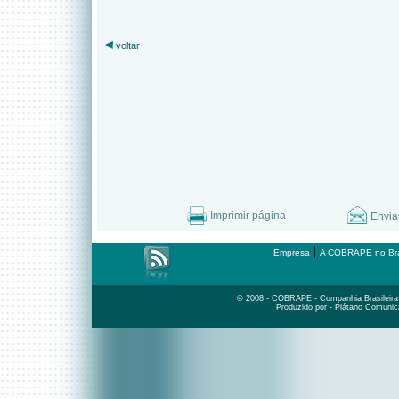
voltar
Imprimir página
Envia
|
Empresa
A COBRAPE no Bra
© 2008 - COBRAPE - Companhia Brasileira d
Produzido por - Plátano Comunic