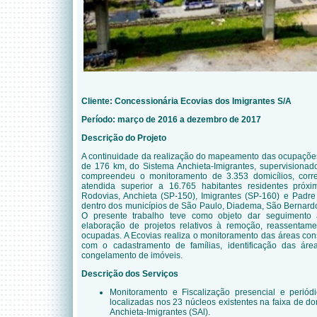
Cliente:
Concessionária Ecovias dos Imigrantes S/A
Período: março de 2016 a dezembro de 2017
Descrição do Projeto
A continuidade da realização do mapeamento das ocupações 
de 176 km, do Sistema Anchieta-Imigrantes, supervisionad
compreendeu o monitoramento de 3.353 domicílios, co
atendida superior a 16.765 habitantes residentes próx
Rodovias, Anchieta (SP-150), Imigrantes (SP-160) e Padr
dentro dos municípios de São Paulo, Diadema, São Bernar
O presente trabalho teve como objeto dar seguimento 
elaboração de projetos relativos à remoção, reassentam
ocupadas. A Ecovias realiza o monitoramento das áreas con
com o cadastramento de famílias, identificação das ár
congelamento de imóveis.
Descrição dos Serviços
Monitoramento e Fiscalização presencial e periód
localizadas nos 23 núcleos existentes na faixa de 
Anchieta-Imigrantes (SAl).