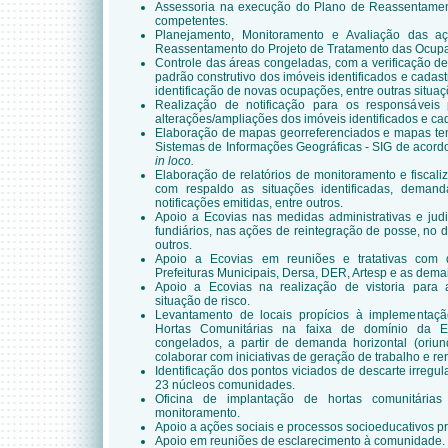
Assessoria na execução do Plano de Reassentamen
competentes.
Planejamento, Monitoramento e Avaliação das a
Reassentamento do Projeto de Tratamento das Ocupa
Controle das áreas congeladas, com a verificação d
padrão construtivo dos imóveis identificados e cada
identificação de novas ocupações, entre outras situaç
Realização de notificação para os responsávei
alterações/ampliações dos imóveis identificados e ca
Elaboração de mapas georreferenciados e mapas temá
Sistemas de Informações Geográficas - SIG de acordo
in loco.
Elaboração de relatórios de monitoramento e fiscal
com respaldo as situações identificadas, demand
notificações emitidas, entre outros.
Apoio a Ecovias nas medidas administrativas e judi
fundiários, nas ações de reintegração de posse, no 
outros.
Apoio a Ecovias em reuniões e tratativas com
Prefeituras Municipais, Dersa, DER, Artesp e as demais
Apoio a Ecovias na realização de vistoria para 
situação de risco.
Levantamento de locais propícios à implementaçã
Hortas Comunitárias na faixa de domínio da E
congelados, a partir de demanda horizontal (oriu
colaborar com iniciativas de geração de trabalho e re
Identificação dos pontos viciados de descarte irregula
23 núcleos comunidades.
Oficina de implantação de hortas comunitária
monitoramento.
Apoio a ações sociais e processos socioeducativos p
Apoio em reuniões de esclarecimento à comunidade.