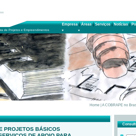
|
|
|
|
Empresa
Áreas
Serviços
Notícias
Po
ra de Projetos e Empreendimentos
Home
|
A COBRAPE no Bras
Consulte
E PROJETOS BÁSICOS
SERVIÇOS DE APOIO PARA