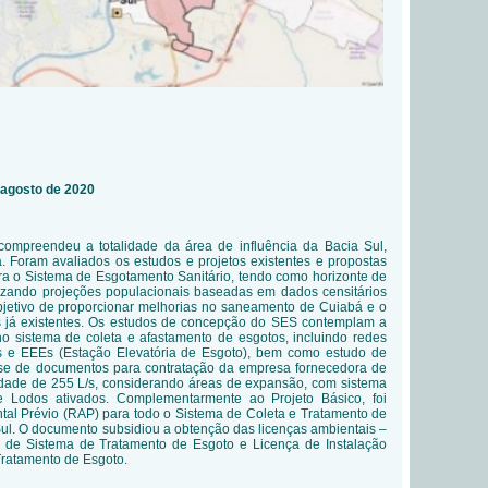
A
 agosto de 2020
compreendeu a totalidade da área de influência da Bacia Sul,
 Foram avaliados os estudos e projetos existentes e propostas
ra o Sistema de Esgotamento Sanitário, tendo como horizonte de
ilizando projeções populacionais baseadas em dados censitários
bjetivo de proporcionar melhorias no saneamento de Cuiabá e o
já existentes.
Os estudos de concepção do SES contemplam a
o sistema de coleta e afastamento de esgotos, incluindo redes
cos e EEEs (Estação Elevatória de Esgoto), bem como estudo de
se de documentos para contratação da empresa fornecedora de
ade de 255 L/s, considerando áreas de expansão, com sistema
 Lodos ativados. Complementarmente ao Projeto Básico, foi
tal Prévio (RAP) para todo o Sistema de Coleta e Tratamento de
Sul. O documento subsidiou a obtenção das licenças ambientais –
 de Sistema de Tratamento de Esgoto e Licença de Instalação
Tratamento de Esgoto.