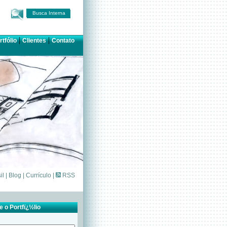
Busca Interna
|
|
rtfólio
Clientes
Contato
il
|
Blog
|
Currículo
|
RSS
 o Portfï¿½lio