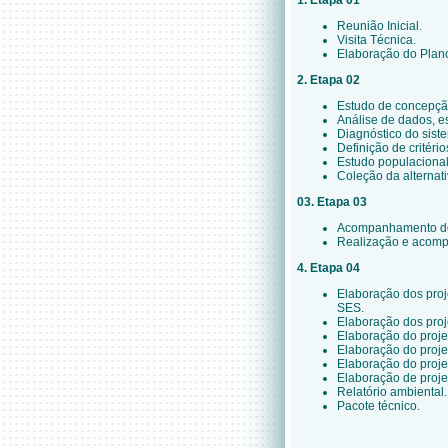
1. Etapa 01
Reunião Inicial.
Visita Técnica.
Elaboração do Plan
2. Etapa 02
Estudo de concepçã
Análise de dados, es
Diagnóstico do sist
Definição de critéri
Estudo populacional
Coleção da alternat
03. Etapa 03
Acompanhamento dos
Realização e acomp
4. Etapa 04
Elaboração dos proj
SES.
Elaboração dos proj
Elaboração do proje
Elaboração do projet
Elaboração do projet
Elaboração de projet
Relatório ambiental.
Pacote técnico.