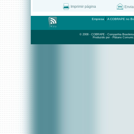
Imprimir página
Envia
|
Empresa
A COBRAPE no Bra
© 2008 - COBRAPE - Companhia Brasileira d
Produzido por - Plátano Comunic