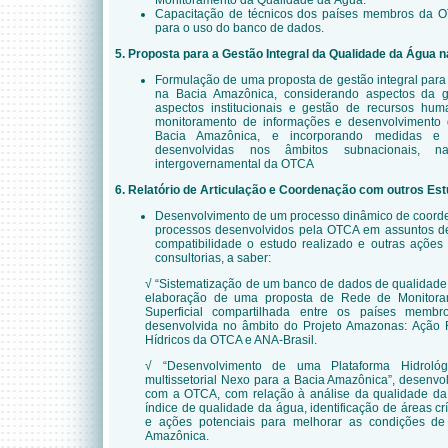
Monitoramento da Qualidade da Água.
Capacitação de técnicos dos países membros da OT
para o uso do banco de dados.
5. Proposta para a Gestão Integral da Qualidade da Água
Formulação de uma proposta de gestão integral para
na Bacia Amazônica, considerando aspectos da gest
aspectos institucionais e gestão de recursos hum
monitoramento de informações e desenvolvimento 
Bacia Amazônica, e incorporando medidas e 
desenvolvidas nos âmbitos subnacionais, 
intergovernamental da OTCA
6. Relatório de Articulação e Coordenação com outros Es
Desenvolvimento de um processo dinâmico de coorde
processos desenvolvidos pela OTCA em assuntos de
compatibilidade o estudo realizado e outras ações
consultorias, a saber:
√
“Sistematização de um banco de dados de qualidade
elaboração de uma proposta de Rede de Monitor
Superficial compartilhada entre os países mem
desenvolvida no âmbito do Projeto Amazonas: Ação 
Hídricos da OTCA e ANA-Brasil.
√
“Desenvolvimento de uma Plataforma Hidrol
multissetorial Nexo para a Bacia Amazônica”, desenv
com a OTCA, com relação à análise da qualidade da 
índice de qualidade da água, identificação de áreas c
e ações potenciais para melhorar as condições d
Amazônica.