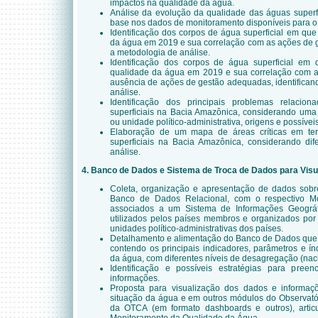
impactos na qualidade da água.
Análise da evolução da qualidade das águas superf
base nos dados de monitoramento disponíveis para o
Identificação dos corpos de água superficial em qu
da água em 2019 e sua correlação com as ações de g
a metodologia de análise.
Identificação dos corpos de água superficial em
qualidade da água em 2019 e sua correlação com a
ausência de ações de gestão adequadas, identifican
análise.
Identificação dos principais problemas relaci
superficiais na Bacia Amazônica, considerando uma 
ou unidade político-administrativa, origens e possívei
Elaboração de um mapa de áreas críticas em te
superficiais na Bacia Amazônica, considerando dife
análise.
4. Banco de Dados e Sistema de Troca de Dados para Visu
Coleta, organização e apresentação de dados sob
Banco de Dados Relacional, com o respectivo M
associados a um Sistema de Informações Geográf
utilizados pelos países membros e organizados por 
unidades político-administrativas dos países.
Detalhamento e alimentação do Banco de Dados que p
contendo os principais indicadores, parâmetros e í
da água, com diferentes níveis de desagregação (nac
Identificação e possíveis estratégias para pre
informações.
Proposta para visualização dos dados e informaç
situação da água e em outros módulos do Observat
da OTCA (em formato dashboards e outros), artic