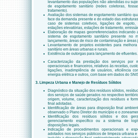
levantamento das populações não atendidas ou sujei
de esgotamento sanitário (redes coletoras, fossa
tratamento).
Avaliação dos sistemas de esgotamento sanitário qu
face da demanda presente e do estado das estrutura
caso de sistemas coletivos, ligações de esgoto, r
estações elevatórias, estações de tratamento, emissári
Elaboração de mapas georreferenciados indicando 
sistema de esgotamento sanitário presente no mu
lançamento, áreas de risco de contaminação e áreas 
Levantamento de projetos existentes para melhor
sanitário em áreas urbanas e rurais.
Existência de outorgas para lançamento de efluentes.
Caracterização da prestação dos serviços por m
operacionais e financeiros, relativos às receitas, cus
ligações, inadimplência de usuários, eficiência c
energia elétrica e outros, com base em dados do SN
3. Limpeza Urbana e Manejo de Resíduos Sólidos
Diagnóstico da situação dos resíduos sólidos, resíduo
dos serviços de saúde gerados no respectivo territó
origem, volume, caracterização dos resíduos e for
final adotadas.
Identificação de áreas para disposição final ambie
observado o Plano Diretor do município e o zoneamen
Identificação dos resíduos sólidos e dos ger
gerenciamento específico ou a sistema de logí
disposições legais.
Indicação de procedimentos operacionais e esp
adotados nos serviços públicos de limpeza urbana e