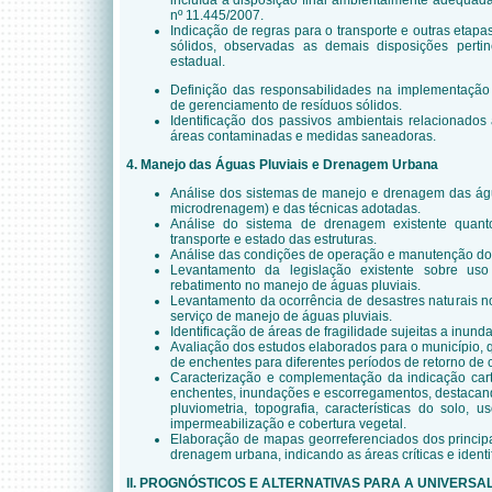
incluída a disposição final ambientalmente adequada
nº 11.445/2007.
Indicação de regras para o transporte e outras etap
sólidos, observadas as demais disposições pertin
estadual.
Definição das responsabilidades na implementação 
de gerenciamento de resíduos sólidos.
Identificação dos passivos ambientais relacionados 
áreas contaminadas e medidas saneadoras.
4. Manejo das Águas Pluviais e Drenagem Urbana
Análise dos sistemas de manejo e drenagem das ág
microdrenagem) e das técnicas adotadas.
Análise do sistema de drenagem existente quant
transporte e estado das estruturas.
Análise das condições de operação e manutenção dos
Levantamento da legislação existente sobre u
rebatimento no manejo de águas pluviais.
Levantamento da ocorrência de desastres naturais n
serviço de manejo de águas pluviais.
Identificação de áreas de fragilidade sujeitas a inun
Avaliação dos estudos elaborados para o município,
de enchentes para diferentes períodos de retorno de
Caracterização e complementação da indicação cart
enchentes, inundações e escorregamentos, destacand
pluviometria, topografia, características do solo, u
impermeabilização e cobertura vegetal.
Elaboração de mapas georreferenciados dos princip
drenagem urbana, indicando as áreas críticas e ident
II. PROGNÓSTICOS E ALTERNATIVAS PARA A UNIVERSA