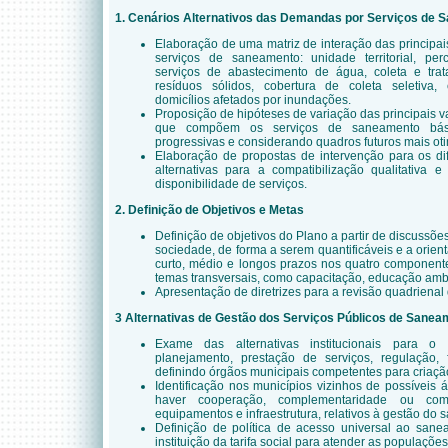
1. Cenários Alternativos das Demandas por Serviços de
Elaboração de uma matriz de interação das principais
serviços de saneamento: unidade territorial, pe
serviços de abastecimento de água, coleta e tra
resíduos sólidos, cobertura de coleta seletiva,
domicílios afetados por inundações.
Proposição de hipóteses de variação das principais v
que compõem os serviços de saneamento bási
progressivas e considerando quadros futuros mais oti
Elaboração de propostas de intervenção para os di
alternativas para a compatibilização qualitativa 
disponibilidade de serviços.
2. Definição de Objetivos e Metas
Definição de objetivos do Plano a partir de discussõ
sociedade, de forma a serem quantificáveis e a orie
curto, médio e longos prazos nos quatro componen
temas transversais, como capacitação, educação ambie
Apresentação de diretrizes para a revisão quadriena
3 Alternativas de Gestão dos Serviços Públicos de Sane
Exame das alternativas institucionais para o 
planejamento, prestação de serviços, regulação, f
definindo órgãos municipais competentes para criação
Identificação nos municípios vizinhos de possíveis
haver cooperação, complementaridade ou comp
equipamentos e infraestrutura, relativos à gestão do
Definição de política de acesso universal ao sane
instituição da tarifa social para atender as populaçõe