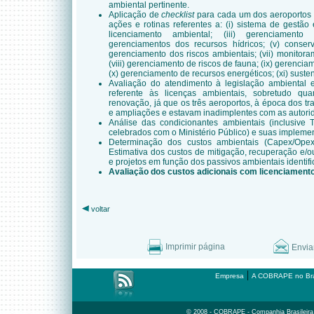
ambiental pertinente.
Aplicação de
checklist
para cada um dos aeroportos vi
ações e rotinas referentes a: (i) sistema de gestão 
licenciamento ambiental; (iii) gerenciamento
gerenciamentos dos recursos hídricos; (v) conserv
gerenciamento dos riscos ambientais; (vii) monitora
(viii) gerenciamento de riscos de fauna; (ix) gerenci
(x) gerenciamento de recursos energéticos; (xi) susten
Avaliação do atendimento à legislação ambiental 
referente às licenças ambientais, sobretudo qu
renovação, já que os três aeroportos, à época dos t
e ampliações e estavam inadimplentes com as autori
Análise das condicionantes ambientais (inclusive
celebrados com o Ministério Público) e suas impleme
Determinação dos custos ambientais (Capex/Opex)
Estimativa dos custos de mitigação, recuperação e
e projetos em função dos passivos ambientais identifi
Avaliação dos custos adicionais com licenciamento
voltar
Imprimir página
Envia
|
Empresa
A COBRAPE no Bra
© 2008 - COBRAPE - Companhia Brasileira d