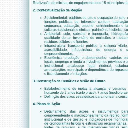
Realização de oficinas de engajamento nos 15 municípios da
2. Contextualização da Região
Socioterritorial: padrões de uso e ocupação do solo, 
funções públicas de interesse comum, habitação,
segurança, educação, esporte, entretenimento e la
culturas tradicionais e étnicas, patrimônio histórico, cu
Ambiental:
solo, subsolo e topografia, hidrografi
qualidade do ar, inventário de emissões e mudança
resíduos sólidos e efluentes.
Infraestrutura:
transporte público e sistema viário
acessibilidade, infraestrutura de energia e
empreendimentos.
Econômica:
produção e desempenho, cadeias prod
locais, emprego e renda e investimentos previstos e
Institucional: arcabouço legal (federal, estadua
arrecadações municipais e dependência de repasses 
e licenciamento e infrações.
3. Construção de Cenários e Visão de Futuro
Estabelecimento de metas a alcançar e cenários 
horizonte de 2 anos (curto prazo), 7 anos (médio praz
Definição dos eixos estratégicos para nortear a const
4. Plano de Ação
Detalhamento das ações e instrumentos par
compreendendo o macrozoneamento da região, formas
institucional e de gestão, e indicadores de monito
de cronogramas físicos e estimativas orçamentárias
fontes de recursos, e de intervenções físicas, e