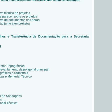
nico à Fiscalização da Secretaria Municipal de Habitação
vo técnico de projetos
e parecer sobre os projetos
uivo de documentos das obras
ão junto à empreiteira
alhos e Transferência de Documentação para a Secretaria
S
ntos Topográficos
levantamento da poligonal principal
ráficos e cadastrais
icas e Memorial Técnico
no de Sondagens
ns
rial Técnico