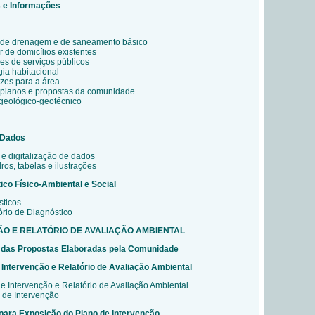
 e Informações
ia, de drenagem e de saneamento básico
 de domicílios existentes
es de serviços públicos
gia habitacional
rizes para a área
 planos e propostas da comunidade
eológico-geotécnico
 Dados
 e digitalização de dados
os, tabelas e ilustrações
ico Físico-Ambiental e Social
sticos
rio de Diagnóstico
ÇÃO E RELATÓRIO DE AVALIAÇÃO AMBIENTAL
o das Propostas Elaboradas pela Comunidade
Intervenção e Relatório de Avaliação Ambiental
de Intervenção e Relatório de Avaliação Ambiental
 de Intervenção
 para Exposição do Plano de Intervenção