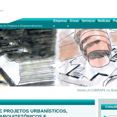
|
|
|
|
Empresa
Áreas
Serviços
Notícias
Po
ra de Projetos e Empreendimentos
Home
|
A COBRAPE no Bras
Consulte
 PROJETOS URBANÍSTICOS,
 ARQUITETÔNICOS E