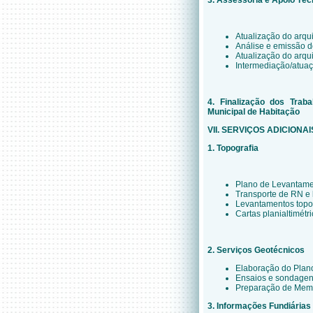
3. Assessoria e Apoio Téc
Atualização do arqui
Análise e emissão d
Atualização do arq
Intermediação/atuaç
4. Finalização dos Trab
Municipal de Habitação
VII. SERVIÇOS ADICIONAI
1. Topografia
Plano de Levantame
Transporte de RN e 
Levantamentos topog
Cartas planialtimétr
2. Serviços Geotécnicos
Elaboração do Pla
Ensaios e sondage
Preparação de Memo
3. Informações Fundiárias