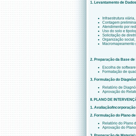
1. Levantamento de Dados
Infraestrutura viár
Contagem preliminar
Atendimento por red
Uso do solo e tipolo
Solicitação de diret
Organização social,
Macromapeamento g
2. Preparação da Base de
Escolha de software
Formatação de quadr
3. Formulação do Diagnóst
Relatório de Diagnó
Aprovação do Relató
II. PLANO DE INTERVEN
1. Avaliação/Incorporaçã
2.
Formulação do Plano de 
Relatório do Plano 
Aprovação do Plano
3. Preparação de Material