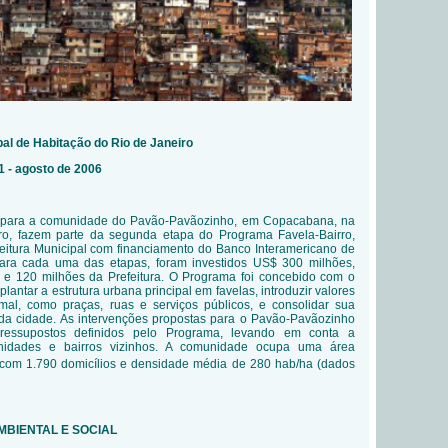
pal de Habitação do Rio de Janeiro
 - agosto de 2006
s para a comunidade do Pavão-Pavãozinho, em Copacabana, na
ro, fazem parte da segunda etapa do Programa Favela-Bairro,
feitura Municipal com financiamento do Banco Interamericano de
ara cada uma das etapas, foram investidos US$ 300 milhões,
e 120 milhões da Prefeitura. O Programa foi concebido com o
lantar a estrutura urbana principal em favelas, introduzir valores
rmal, como praças, ruas e serviços públicos, e consolidar sua
da cidade. As intervenções propostas para o Pavão-Pavãozinho
ressupostos definidos pelo Programa, levando em conta a
nidades e bairros vizinhos. A comunidade ocupa uma área
com 1.790 domicílios e densidade média de 280 hab/ha (dados
AMBIENTAL E SOCIAL