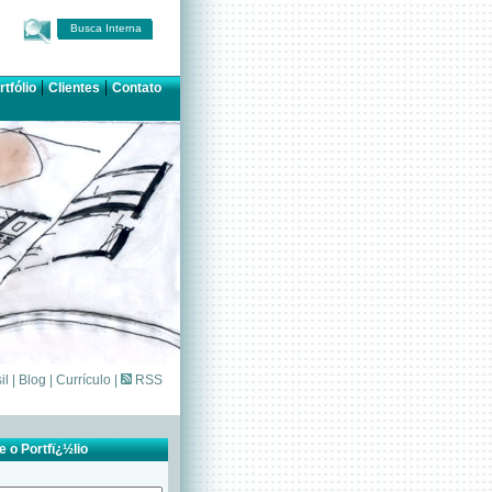
Busca Interna
|
|
rtfólio
Clientes
Contato
il
|
Blog
|
Currículo
|
RSS
 o Portfï¿½lio