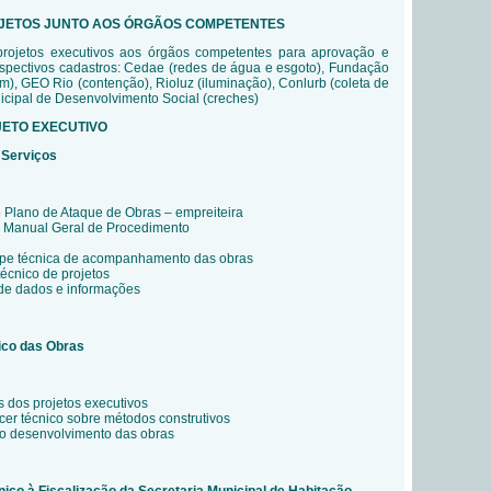
OJETOS JUNTO AOS ÓRGÃOS COMPETENTES
rojetos executivos aos órgãos competentes para aprovação e
spectivos cadastros: Cedae (redes de água e esgoto), Fundação
), GEO Rio (contenção), Rioluz (iluminação), Conlurb (coleta de
nicipal de Desenvolvimento Social (creches)
JETO EXECUTIVO
 Serviços
 Plano de Ataque de Obras – empreiteira
e Manual Geral de Procedimento
ipe técnica de acompanhamento das obras
técnico de projetos
de dados e informações
co das Obras
 dos projetos executivos
er técnico sobre métodos construtivos
 desenvolvimento das obras