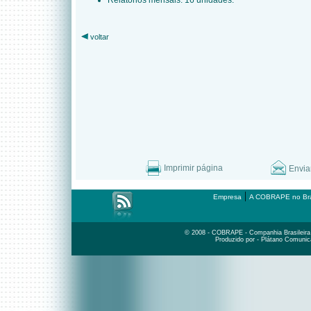
Relatórios mensais: 16 unidades.
voltar
Imprimir página
Envia
|
Empresa
A COBRAPE no Bra
© 2008 - COBRAPE - Companhia Brasileira d
Produzido por - Plátano Comunic