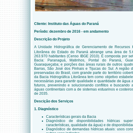
Cliente:
Instituto das Águas do Paraná
Período: dezembro de 2016 - em andamento
Descrição do Projeto
A Unidade Hidrográfica de Gerenciamento de Recursos H
Litorânea do Estado do Paraná abrange uma área de 5
263.970 habitantes (Censo IBGE 2010). É composta por set
Bacia: Paranaguá, Matinhos, Pontal do Paraná, Guar
Guaraqueçaba; e porções das áreas rurais de outros quatro
Barras, São José dos Pinhais e Tijucas do Sul. A região
preservadas do Brasil, com grande parte do território cobert
da Bacia Hidrográfica Litorânea tem como objetivo estabelec
necessárias para garantir qualidade e quantidade de água 
futuros, prevenindo e solucionando conflitos e buscando 
águas continentais com a de sistemas estuarinos e costeiro
de 2035.
Descição dos Serviços
1. Diagnóstico
Características gerais da Bacia
Diagnóstico de disponibilidades hídricas superf
características, qualidade da água) e de disponibilid
Diagnóstico de demandas hídricas atuais: usos cons