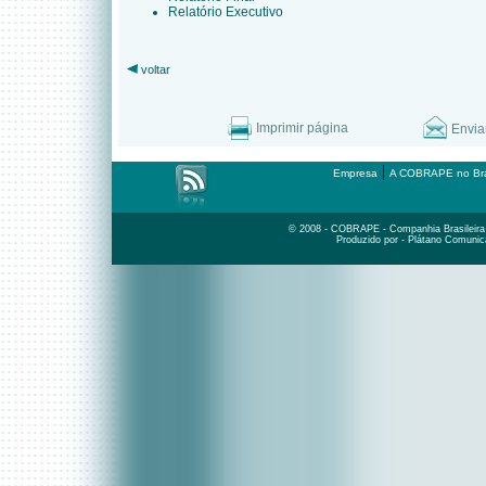
Relatório Executivo
voltar
Imprimir página
Envia
|
Empresa
A COBRAPE no Bra
© 2008 - COBRAPE - Companhia Brasileira d
Produzido por - Plátano Comunic