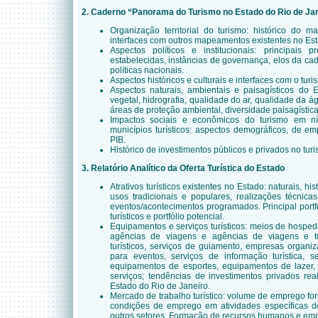
2. Caderno “Panorama do Turismo no Estado do Rio de Ja
Organização territorial do turismo: histórico do m
interfaces com outros mapeamentos existentes no Es
Aspectos políticos e institucionais: principais p
estabelecidas, instâncias de governança, elos da ca
políticas nacionais.
Aspectos históricos e culturais e interfaces com o turi
Aspectos naturais, ambientais e paisagísticos do E
vegetal, hidrografia, qualidade do ar, qualidade da 
áreas de proteção ambiental, diversidade paisagística
Impactos sociais e econômicos do turismo em nív
municípios turísticos: aspectos demográficos, de e
PIB.
Histórico de investimentos públicos e privados no tur
3.
Relatório Analítico da Oferta Turística do Estado
Atrativos turísticos existentes no Estado: naturais, hi
usos tradicionais e populares, realizações técnica
eventos/acontecimentos programados. Principal portfó
turísticos e portfólio potencial.
Equipamentos e serviços turísticos: meios de hospe
agências de viagens e agências de viagens e tu
turísticos, serviços de guiamento, empresas organi
para eventos, serviços de informação turística, s
equipamentos de esportes, equipamentos de lazer, 
serviços; tendências de investimentos privados re
Estado do Rio de Janeiro.
Mercado de trabalho turístico: volume de emprego for
condições de emprego em atividades específicas 
outros setores. Formação de recursos humanos e emp