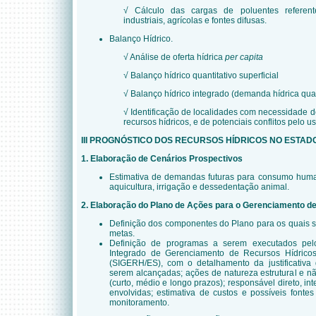
√ Cálculo das cargas de poluentes referent
industriais, agrícolas e fontes difusas.
Balanço Hídrico.
√ Análise de oferta hídrica
per capita
√ Balanço hídrico quantitativo superficial
√ Balanço hídrico integrado (demanda hídrica quant
√ Identificação de localidades com necessidade 
recursos hídricos, e de potenciais conflitos pelo 
III PROGNÓSTICO DOS RECURSOS HÍDRICOS NO ESTAD
1. Elaboração de Cenários Prospectivos
Estimativa de demandas futuras para consumo humano
aquicultura, irrigação e dessedentação animal.
2. Elaboração do Plano de Ações para o Gerenciamento d
Definição dos componentes do Plano para os quais s
metas.
Definição de programas a serem executados pel
Integrado de Gerenciamento de Recursos Hídricos
(SIGERH/ES), com o detalhamento da justificativa
serem alcançadas; ações de natureza estrutural e não
(curto, médio e longo prazos); responsável direto, int
envolvidas; estimativa de custos e possíveis fonte
monitoramento.