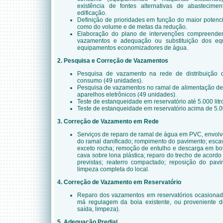
existência de fontes alternativas de abastecimen
edificação.
Definição de prioridades em função do maior potenci
como do volume e de metas da redução.
Elaboração do plano de intervenções compreende
vazamentos e adequação ou substituição dos eq
equipamentos economizadores de água.
2. Pesquisa e Correção de Vazamentos
Pesquisa de vazamento na rede de distribuição d
consumo (49 unidades).
Pesquisa de vazamentos no ramal de alimentação de 
aparelhos eletrônicos (49 unidades).
Teste de estanqueidade em reservatório até 5.000 litr
Teste de estanqueidade em reservatório acima de 5.00
3. Correção de Vazamento em Rede
Serviços de reparo de ramal de água em PVC, envolve
do ramal danificado; rompimento do pavimento; esca
exceto rocha; remoção de entulho e descarga em bot
cava sobre lona plástica; reparo do trecho de acordo
previstas; reaterro compactado; reposição do pavi
limpeza completa do local.
4. Correção de Vazamento em Reservatório
Reparo dos vazamentos em reservatórios ocasiona
má regulagem da boia existente, ou proveniente de
saída, limpeza).
5. Adequação Predial